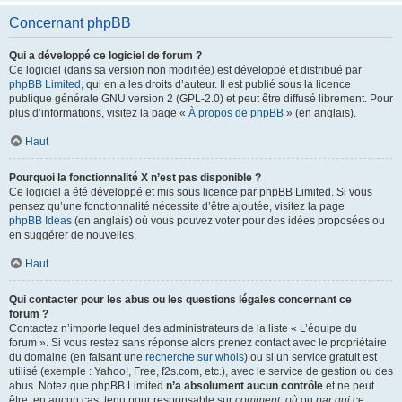
Concernant phpBB
Qui a développé ce logiciel de forum ?
Ce logiciel (dans sa version non modifiée) est développé et distribué par
phpBB Limited
, qui en a les droits d’auteur. Il est publié sous la licence
publique générale GNU version 2 (GPL-2.0) et peut être diffusé librement. Pour
plus d’informations, visitez la page «
À propos de phpBB
» (en anglais).
Haut
Pourquoi la fonctionnalité X n’est pas disponible ?
Ce logiciel a été développé et mis sous licence par phpBB Limited. Si vous
pensez qu’une fonctionnalité nécessite d’être ajoutée, visitez la page
phpBB Ideas
(en anglais) où vous pouvez voter pour des idées proposées ou
en suggérer de nouvelles.
Haut
Qui contacter pour les abus ou les questions légales concernant ce
forum ?
Contactez n’importe lequel des administrateurs de la liste « L’équipe du
forum ». Si vous restez sans réponse alors prenez contact avec le propriétaire
du domaine (en faisant une
recherche sur whois
) ou si un service gratuit est
utilisé (exemple : Yahoo!, Free, f2s.com, etc.), avec le service de gestion ou des
abus. Notez que phpBB Limited
n’a absolument aucun contrôle
et ne peut
être, en aucun cas, tenu pour responsable sur
comment
,
où
ou
par qui
ce