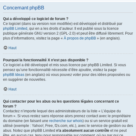
Concernant phpBB
Qui a développé ce logiciel de forum ?
Ce logiciel (dans sa version non modifiée) est développé et distribué par
phpBB Limited
, qui en a les droits d’auteur. Il est publié sous la licence
publique générale GNU version 2 (GPL-2.0) et peut être diffusé librement. Pour
plus d’informations, visitez la page «
À propos de phpBB
» (en anglais).
Haut
Pourquoi la fonctionnalité X n’est pas disponible ?
Ce logiciel a été développé et mis sous licence par phpBB Limited. Si vous
pensez qu’une fonctionnalité nécessite d’être ajoutée, visitez la page
phpBB Ideas
(en anglais) où vous pouvez voter pour des idées proposées ou
en suggérer de nouvelles.
Haut
Qui contacter pour les abus ou les questions légales concernant ce
forum ?
Contactez n’importe lequel des administrateurs de la liste « L’équipe du
forum ». Si vous restez sans réponse alors prenez contact avec le propriétaire
du domaine (en faisant une
recherche sur whois
) ou si un service gratuit est
utilisé (exemple : Yahoo!, Free, f2s.com, etc.), avec le service de gestion ou des
abus. Notez que phpBB Limited
n’a absolument aucun contrôle
et ne peut
être, en aucun cas, tenu pour responsable sur
comment
,
où
ou
par qui
ce