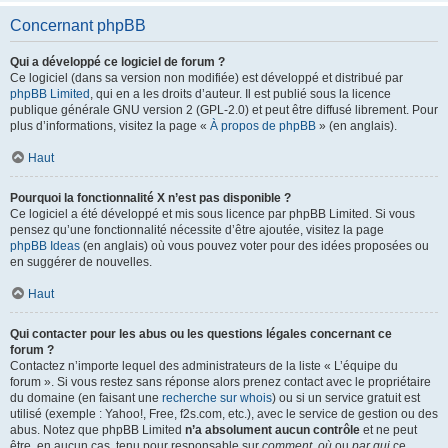
Concernant phpBB
Qui a développé ce logiciel de forum ?
Ce logiciel (dans sa version non modifiée) est développé et distribué par
phpBB Limited
, qui en a les droits d’auteur. Il est publié sous la licence
publique générale GNU version 2 (GPL-2.0) et peut être diffusé librement. Pour
plus d’informations, visitez la page «
À propos de phpBB
» (en anglais).
Haut
Pourquoi la fonctionnalité X n’est pas disponible ?
Ce logiciel a été développé et mis sous licence par phpBB Limited. Si vous
pensez qu’une fonctionnalité nécessite d’être ajoutée, visitez la page
phpBB Ideas
(en anglais) où vous pouvez voter pour des idées proposées ou
en suggérer de nouvelles.
Haut
Qui contacter pour les abus ou les questions légales concernant ce
forum ?
Contactez n’importe lequel des administrateurs de la liste « L’équipe du
forum ». Si vous restez sans réponse alors prenez contact avec le propriétaire
du domaine (en faisant une
recherche sur whois
) ou si un service gratuit est
utilisé (exemple : Yahoo!, Free, f2s.com, etc.), avec le service de gestion ou des
abus. Notez que phpBB Limited
n’a absolument aucun contrôle
et ne peut
être, en aucun cas, tenu pour responsable sur
comment
,
où
ou
par qui
ce