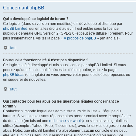
Concernant phpBB
Qui a développé ce logiciel de forum ?
Ce logiciel (dans sa version non modifiée) est développé et distribué par
phpBB Limited
, qui en a les droits d’auteur. Il est publié sous la licence
publique générale GNU version 2 (GPL-2.0) et peut être diffusé librement. Pour
plus d’informations, visitez la page «
À propos de phpBB
» (en anglais).
Haut
Pourquoi la fonctionnalité X n’est pas disponible ?
Ce logiciel a été développé et mis sous licence par phpBB Limited. Si vous
pensez qu’une fonctionnalité nécessite d’être ajoutée, visitez la page
phpBB Ideas
(en anglais) où vous pouvez voter pour des idées proposées ou
en suggérer de nouvelles.
Haut
Qui contacter pour les abus ou les questions légales concernant ce
forum ?
Contactez n’importe lequel des administrateurs de la liste « L’équipe du
forum ». Si vous restez sans réponse alors prenez contact avec le propriétaire
du domaine (en faisant une
recherche sur whois
) ou si un service gratuit est
utilisé (exemple : Yahoo!, Free, f2s.com, etc.), avec le service de gestion ou des
abus. Notez que phpBB Limited
n’a absolument aucun contrôle
et ne peut
être, en aucun cas, tenu pour responsable sur
comment
,
où
ou
par qui
ce