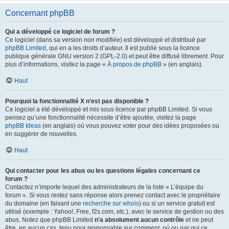
Concernant phpBB
Qui a développé ce logiciel de forum ?
Ce logiciel (dans sa version non modifiée) est développé et distribué par
phpBB Limited
, qui en a les droits d’auteur. Il est publié sous la licence
publique générale GNU version 2 (GPL-2.0) et peut être diffusé librement. Pour
plus d’informations, visitez la page «
À propos de phpBB
» (en anglais).
Haut
Pourquoi la fonctionnalité X n’est pas disponible ?
Ce logiciel a été développé et mis sous licence par phpBB Limited. Si vous
pensez qu’une fonctionnalité nécessite d’être ajoutée, visitez la page
phpBB Ideas
(en anglais) où vous pouvez voter pour des idées proposées ou
en suggérer de nouvelles.
Haut
Qui contacter pour les abus ou les questions légales concernant ce
forum ?
Contactez n’importe lequel des administrateurs de la liste « L’équipe du
forum ». Si vous restez sans réponse alors prenez contact avec le propriétaire
du domaine (en faisant une
recherche sur whois
) ou si un service gratuit est
utilisé (exemple : Yahoo!, Free, f2s.com, etc.), avec le service de gestion ou des
abus. Notez que phpBB Limited
n’a absolument aucun contrôle
et ne peut
être, en aucun cas, tenu pour responsable sur
comment
,
où
ou
par qui
ce