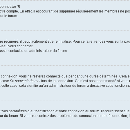
 connecter ?!
votre compte. En effet, il est courant de supprimer régulièrement les membres ne pos
ur le forum.
 récupéré, il peut facilement être réinitialisé. Pour ce faire, rendez vous sur la p
uveau vous connecter.
passe, contactez un administrateur du forum.
e connexion, vous ne resterez connecté que pendant une durée déterminée. Cela em
la case
Se souvenir de moi
lors de la connexion. Ce n’est pas recommandé si vous u
s cette case, cela signifie qu’un administrateur du forum a désactivé cette fonctionna
os paramètres d’authentification et votre connexion au forum. Ils fournissent aussi
teur du forum. Si vous rencontrez des problèmes de connexion ou de déconnexion, l