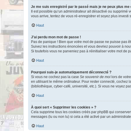
Je me suis enregistré par le passé mais je ne peux plus me
Il est possible qu’un administrateur ait désactivé ou supprimé 
vous arrive, tentez de vous ré-enregistrer et soyez plus investi s
Haut
J’ai perdu mon mot de passe !
Pas de panique ! Bien que votre mot de passe ne puisse pas être
Suivez les instructions énoncées et vous devriez pouvoir à no
Si toutefois vous ne parveniez pas à réinitialiser votre mot de 
Haut
Pourquoi suis-je automatiquement déconnecté ?
Si vous ne cochez pas la case
Se souvenir de moi
lors de votr
en utilisant le même ordinateur. Pour rester connecté, cochez 
(bibliothèque, cyber-café, université, etc.). Si vous ne voyez pa
Haut
À quoi sert « Supprimer les cookies » ?
Cela supprime tous les cookies créés par phpBB qui conservent v
messages (lu ou non lu) si cela a été activé par un administra
Haut