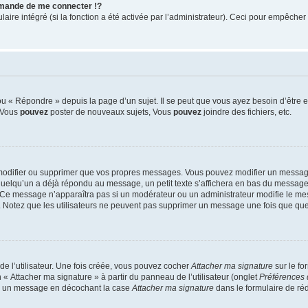
mande de me connecter !?
re intégré (si la fonction a été activée par l’administrateur). Ceci pour empêcher l’u
 « Répondre » depuis la page d’un sujet. Il se peut que vous ayez besoin d’être e
: Vous
pouvez
poster de nouveaux sujets, Vous
pouvez
joindre des fichiers, etc.
modifier ou supprimer que vos propres messages. Vous pouvez modifier un message
lqu’un a déjà répondu au message, un petit texte s’affichera en bas du message ind
n. Ce message n’apparaîtra pas si un modérateur ou un administrateur modifie le mes
ive. Notez que les utilisateurs ne peuvent pas supprimer un message une fois que qu
e l’utilisateur. Une fois créée, vous pouvez cocher
Attacher ma signature
sur le fo
 « Attacher ma signature » à partir du panneau de l’utilisateur (onglet
Préférences 
 à un message en décochant la case
Attacher ma signature
dans le formulaire de ré