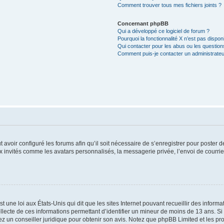
Comment trouver tous mes fichiers joints ?
Concernant phpBB
Qui a développé ce logiciel de forum ?
Pourquoi la fonctionnalité X n’est pas dispon
Qui contacter pour les abus ou les questio
Comment puis-je contacter un administrateu
t avoir configuré les forums afin qu’il soit nécessaire de s’enregistrer pour poster
x invités comme les avatars personnalisés, la messagerie privée, l’envoi de courri
t une loi aux États-Unis qui dit que les sites Internet pouvant recueillir des infor
ollecte de ces informations permettant d’identifier un mineur de moins de 13 ans. S
tez un conseiller juridique pour obtenir son avis. Notez que phpBB Limited et les pr