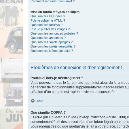
Comment remonter mon sujet ?
Mise en forme et types de sujets
Que sont les BBCodes ?
Puis-je utiliser le HTML ?
Que sont les smileys ?
Puis-je publier des images ?
Que sont les annonces globales ?
Que sont les annonces ?
Que sont les sujets épinglés ?
Que sont les sujets verrouillés ?
Que sont les icônes de sujet ?
Problèmes de connexion et d’enregistrement
Pourquoi dois-je m’enregistrer ?
Vous pouvez ne pas le faire, mais l’administrateur du forum peu
bénéficier de fonctionnalités supplémentaires inaccessibles au
création d’un compte est rapide et vivement conseillée.
Haut
Que signifie COPPA ?
COPPA (ou
Children’s Online Privacy Protection Act
de 1998) es
consentement écrit des parents (ou d’un tuteur légal) pour la c
vous enregistrez ou que quelqu’un le fait à votre place, contac