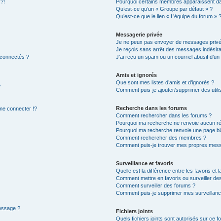
 ?!
Pourquoi certains membres apparaissent dan
Qu’est-ce qu’un « Groupe par défaut » ?
Qu’est-ce que le lien « L’équipe du forum » 
Messagerie privée
Je ne peux pas envoyer de messages privé
Je reçois sans arrêt des messages indésira
 connectés ?
J’ai reçu un spam ou un courriel abusif d’u
Amis et ignorés
Que sont mes listes d’amis et d’ignorés ?
?
Comment puis-je ajouter/supprimer des utilis
Recherche dans les forums
e connecter !?
Comment rechercher dans les forums ?
Pourquoi ma recherche ne renvoie aucun ré
Pourquoi ma recherche renvoie une page bl
Comment rechercher des membres ?
Comment puis-je trouver mes propres mess
Surveillance et favoris
Quelle est la différence entre les favoris et l
Comment mettre en favoris ou surveiller des
Comment surveiller des forums ?
Comment puis-je supprimer mes surveillanc
message ?
Fichiers joints
Quels fichiers joints sont autorisés sur ce f