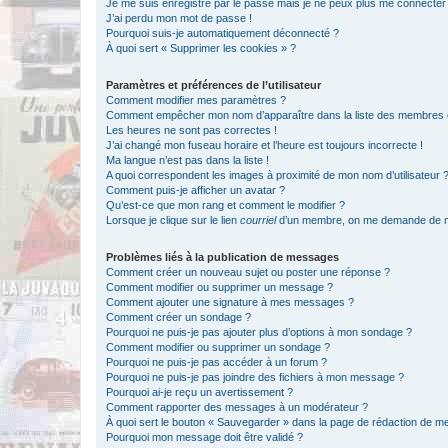
Je me suis enregistré par le passé mais je ne peux plus me connecter
J’ai perdu mon mot de passe !
Pourquoi suis-je automatiquement déconnecté ?
À quoi sert « Supprimer les cookies » ?
Paramètres et préférences de l’utilisateur
Comment modifier mes paramètres ?
Comment empêcher mon nom d’apparaître dans la liste des membres
Les heures ne sont pas correctes !
J’ai changé mon fuseau horaire et l’heure est toujours incorrecte !
Ma langue n’est pas dans la liste !
A quoi correspondent les images à proximité de mon nom d’utilisateur 
Comment puis-je afficher un avatar ?
Qu’est-ce que mon rang et comment le modifier ?
Lorsque je clique sur le lien
courriel
d’un membre, on me demande de m
Problèmes liés à la publication de messages
Comment créer un nouveau sujet ou poster une réponse ?
Comment modifier ou supprimer un message ?
Comment ajouter une signature à mes messages ?
Comment créer un sondage ?
Pourquoi ne puis-je pas ajouter plus d’options à mon sondage ?
Comment modifier ou supprimer un sondage ?
Pourquoi ne puis-je pas accéder à un forum ?
Pourquoi ne puis-je pas joindre des fichiers à mon message ?
Pourquoi ai-je reçu un avertissement ?
Comment rapporter des messages à un modérateur ?
À quoi sert le bouton « Sauvegarder » dans la page de rédaction de 
Pourquoi mon message doit être validé ?