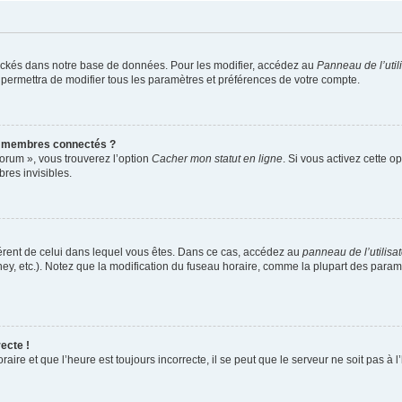
ockés dans notre base de données. Pour les modifier, accédez au
Panneau de l’util
 permettra de modifier tous les paramètres et préférences de votre compte.
s membres connectés ?
forum », vous trouverez l’option
Cacher mon statut en ligne
. Si vous activez cette o
es invisibles.
ifférent de celui dans lequel vous êtes. Dans ce cas, accédez au
panneau de l’utilisa
ney, etc.). Notez que la modification du fuseau horaire, comme la plupart des para
ecte !
aire et que l’heure est toujours incorrecte, il se peut que le serveur ne soit pas à