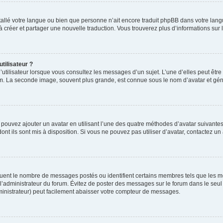
installé votre langue ou bien que personne n’ait encore traduit phpBB dans votre l
s à créer et partager une nouvelle traduction. Vous trouverez plus d’informations sur l
tilisateur ?
utilisateur lorsque vous consultez les messages d’un sujet. L’une d’elles peut êtr
rum. La seconde image, souvent plus grande, est connue sous le nom d’avatar et 
s pouvez ajouter un avatar en utilisant l’une des quatre méthodes d’avatar suivantes 
ont ils sont mis à disposition. Si vous ne pouvez pas utiliser d’avatar, contactez un
iquent le nombre de messages postés ou identifient certains membres tels que les 
ar l’administrateur du forum. Évitez de poster des messages sur le forum dans le seu
ministrateur) peut facilement abaisser votre compteur de messages.