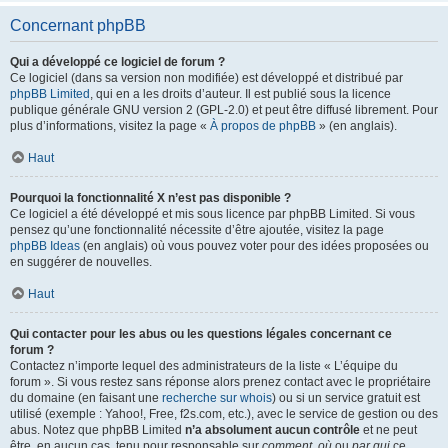
Concernant phpBB
Qui a développé ce logiciel de forum ?
Ce logiciel (dans sa version non modifiée) est développé et distribué par
phpBB Limited
, qui en a les droits d’auteur. Il est publié sous la licence
publique générale GNU version 2 (GPL-2.0) et peut être diffusé librement. Pour
plus d’informations, visitez la page «
À propos de phpBB
» (en anglais).
Haut
Pourquoi la fonctionnalité X n’est pas disponible ?
Ce logiciel a été développé et mis sous licence par phpBB Limited. Si vous
pensez qu’une fonctionnalité nécessite d’être ajoutée, visitez la page
phpBB Ideas
(en anglais) où vous pouvez voter pour des idées proposées ou
en suggérer de nouvelles.
Haut
Qui contacter pour les abus ou les questions légales concernant ce
forum ?
Contactez n’importe lequel des administrateurs de la liste « L’équipe du
forum ». Si vous restez sans réponse alors prenez contact avec le propriétaire
du domaine (en faisant une
recherche sur whois
) ou si un service gratuit est
utilisé (exemple : Yahoo!, Free, f2s.com, etc.), avec le service de gestion ou des
abus. Notez que phpBB Limited
n’a absolument aucun contrôle
et ne peut
être, en aucun cas, tenu pour responsable sur
comment
,
où
ou
par qui
ce