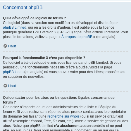
Concernant phpBB
Qui a développé ce logiciel de forum ?
Ce logiciel (dans sa version non modifiée) est développé et distribué par
phpBB Limited
, qui en a les droits d’auteur. Il est publié sous la licence
publique générale GNU version 2 (GPL-2.0) et peut être diffusé librement. Pour
plus d’informations, visitez la page «
À propos de phpBB
» (en anglais).
Haut
Pourquoi la fonctionnalité X n’est pas disponible ?
Ce logiciel a été développé et mis sous licence par phpBB Limited. Si vous
pensez qu’une fonctionnalité nécessite d’être ajoutée, visitez la page
phpBB Ideas
(en anglais) où vous pouvez voter pour des idées proposées ou
en suggérer de nouvelles.
Haut
Qui contacter pour les abus ou les questions légales concernant ce
forum ?
Contactez n’importe lequel des administrateurs de la liste « L’équipe du
forum ». Si vous restez sans réponse alors prenez contact avec le propriétaire
du domaine (en faisant une
recherche sur whois
) ou si un service gratuit est
utilisé (exemple : Yahoo!, Free, f2s.com, etc.), avec le service de gestion ou des
abus. Notez que phpBB Limited
n’a absolument aucun contrôle
et ne peut
être, en aucun cas, tenu pour responsable sur
comment
,
où
ou
par qui
ce