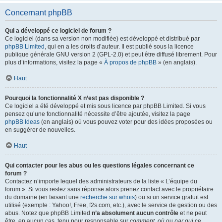
Concernant phpBB
Qui a développé ce logiciel de forum ?
Ce logiciel (dans sa version non modifiée) est développé et distribué par
phpBB Limited
, qui en a les droits d’auteur. Il est publié sous la licence
publique générale GNU version 2 (GPL-2.0) et peut être diffusé librement. Pour
plus d’informations, visitez la page «
À propos de phpBB
» (en anglais).
Haut
Pourquoi la fonctionnalité X n’est pas disponible ?
Ce logiciel a été développé et mis sous licence par phpBB Limited. Si vous
pensez qu’une fonctionnalité nécessite d’être ajoutée, visitez la page
phpBB Ideas
(en anglais) où vous pouvez voter pour des idées proposées ou
en suggérer de nouvelles.
Haut
Qui contacter pour les abus ou les questions légales concernant ce
forum ?
Contactez n’importe lequel des administrateurs de la liste « L’équipe du
forum ». Si vous restez sans réponse alors prenez contact avec le propriétaire
du domaine (en faisant une
recherche sur whois
) ou si un service gratuit est
utilisé (exemple : Yahoo!, Free, f2s.com, etc.), avec le service de gestion ou des
abus. Notez que phpBB Limited
n’a absolument aucun contrôle
et ne peut
être, en aucun cas, tenu pour responsable sur
comment
,
où
ou
par qui
ce