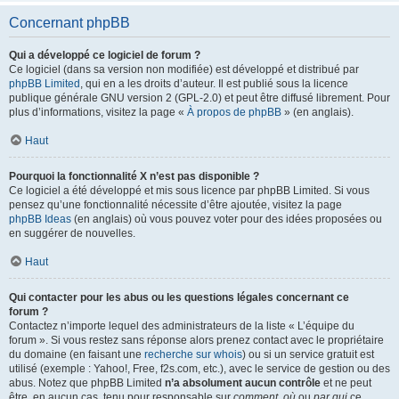
Concernant phpBB
Qui a développé ce logiciel de forum ?
Ce logiciel (dans sa version non modifiée) est développé et distribué par
phpBB Limited
, qui en a les droits d’auteur. Il est publié sous la licence
publique générale GNU version 2 (GPL-2.0) et peut être diffusé librement. Pour
plus d’informations, visitez la page «
À propos de phpBB
» (en anglais).
Haut
Pourquoi la fonctionnalité X n’est pas disponible ?
Ce logiciel a été développé et mis sous licence par phpBB Limited. Si vous
pensez qu’une fonctionnalité nécessite d’être ajoutée, visitez la page
phpBB Ideas
(en anglais) où vous pouvez voter pour des idées proposées ou
en suggérer de nouvelles.
Haut
Qui contacter pour les abus ou les questions légales concernant ce
forum ?
Contactez n’importe lequel des administrateurs de la liste « L’équipe du
forum ». Si vous restez sans réponse alors prenez contact avec le propriétaire
du domaine (en faisant une
recherche sur whois
) ou si un service gratuit est
utilisé (exemple : Yahoo!, Free, f2s.com, etc.), avec le service de gestion ou des
abus. Notez que phpBB Limited
n’a absolument aucun contrôle
et ne peut
être, en aucun cas, tenu pour responsable sur
comment
,
où
ou
par qui
ce