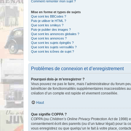
Comment remonter mon sujet ?
Mise en forme et types de sujets
Que sont les BBCodes ?
Puis-je utiliser le HTML ?
Que sont les smileys ?
Puis-je publier des images ?
Que sont les annonces globales ?
Que sont les annonces ?
Que sont les sujets épinglés ?
Que sont les sujets verrouillés ?
Que sont les icônes de sujet ?
Problèmes de connexion et d’enregistrement
Pourquoi dois-je m’enregistrer ?
Vous pouvez ne pas le faire, mais l’administrateur du forum peu
bénéficier de fonctionnalités supplémentaires inaccessibles au
création d’un compte est rapide et vivement conseillée.
Haut
Que signifie COPPA ?
COPPA (ou
Children’s Online Privacy Protection Act
de 1998) es
consentement écrit des parents (ou d’un tuteur légal) pour la c
vous enregistrez ou que quelqu’un le fait à votre place, contac