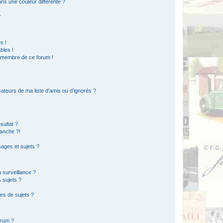
s une couleur différente ?
?
s !
bles !
n membre de ce forum !
ateurs de ma liste d’amis ou d’ignorés ?
sultat ?
anche ?!
ages et sujets ?
a surveillance ?
 sujets ?
es de sujets ?
orum ?