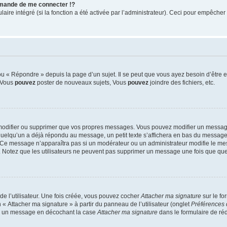
mande de me connecter !?
re intégré (si la fonction a été activée par l’administrateur). Ceci pour empêcher l’u
 « Répondre » depuis la page d’un sujet. Il se peut que vous ayez besoin d’être e
: Vous
pouvez
poster de nouveaux sujets, Vous
pouvez
joindre des fichiers, etc.
modifier ou supprimer que vos propres messages. Vous pouvez modifier un message
lqu’un a déjà répondu au message, un petit texte s’affichera en bas du message ind
n. Ce message n’apparaîtra pas si un modérateur ou un administrateur modifie le mes
ive. Notez que les utilisateurs ne peuvent pas supprimer un message une fois que qu
e l’utilisateur. Une fois créée, vous pouvez cocher
Attacher ma signature
sur le fo
 « Attacher ma signature » à partir du panneau de l’utilisateur (onglet
Préférences 
 à un message en décochant la case
Attacher ma signature
dans le formulaire de ré