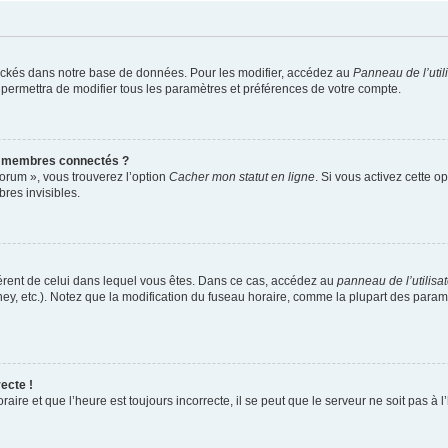
ockés dans notre base de données. Pour les modifier, accédez au
Panneau de l’util
 permettra de modifier tous les paramètres et préférences de votre compte.
s membres connectés ?
forum », vous trouverez l’option
Cacher mon statut en ligne
. Si vous activez cette o
es invisibles.
ifférent de celui dans lequel vous êtes. Dans ce cas, accédez au
panneau de l’utilisa
ney, etc.). Notez que la modification du fuseau horaire, comme la plupart des para
ecte !
aire et que l’heure est toujours incorrecte, il se peut que le serveur ne soit pas à