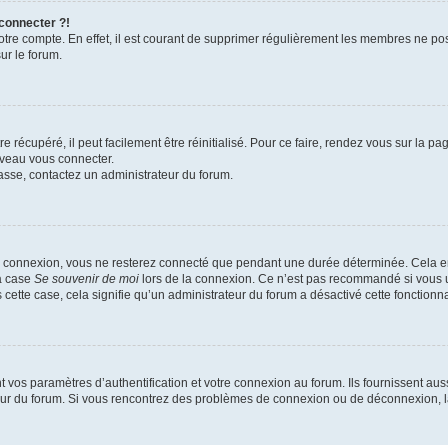
 connecter ?!
votre compte. En effet, il est courant de supprimer régulièrement les membres ne pos
ur le forum.
 récupéré, il peut facilement être réinitialisé. Pour ce faire, rendez vous sur la p
uveau vous connecter.
passe, contactez un administrateur du forum.
e connexion, vous ne resterez connecté que pendant une durée déterminée. Cela em
la case
Se souvenir de moi
lors de la connexion. Ce n’est pas recommandé si vous u
s cette case, cela signifie qu’un administrateur du forum a désactivé cette fonctionna
os paramètres d’authentification et votre connexion au forum. Ils fournissent aussi
teur du forum. Si vous rencontrez des problèmes de connexion ou de déconnexion, l