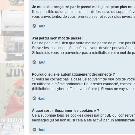
Je me suis enregistré par le passé mais je ne peux plus me
Il est possible qu’un administrateur ait désactivé ou supprimé 
vous arrive, tentez de vous ré-enregistrer et soyez plus investi s
Haut
J’ai perdu mon mot de passe !
Pas de panique ! Bien que votre mot de passe ne puisse pas être
Suivez les instructions énoncées et vous devriez pouvoir à no
Si toutefois vous ne parveniez pas à réinitialiser votre mot de 
Haut
Pourquoi suis-je automatiquement déconnecté ?
Si vous ne cochez pas la case
Se souvenir de moi
lors de votr
en utilisant le même ordinateur. Pour rester connecté, cochez 
(bibliothèque, cyber-café, université, etc.). Si vous ne voyez pa
Haut
À quoi sert « Supprimer les cookies » ?
Cela supprime tous les cookies créés par phpBB qui conservent v
messages (lu ou non lu) si cela a été activé par un administra
Haut