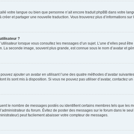
installé votre langue ou bien que personne n’ait encore traduit phpBB dans votre l
s à créer et partager une nouvelle traduction. Vous trouverez plus d’informations sur l
tilisateur ?
utilisateur lorsque vous consultez les messages d’un sujet. L’une d’elles peut êtr
rum. La seconde image, souvent plus grande, est connue sous le nom d’avatar et 
s pouvez ajouter un avatar en utilisant l’une des quatre méthodes d’avatar suivantes 
ont ils sont mis à disposition. Si vous ne pouvez pas utiliser d’avatar, contactez un
iquent le nombre de messages postés ou identifient certains membres tels que les 
ar l’administrateur du forum. Évitez de poster des messages sur le forum dans le seu
ministrateur) peut facilement abaisser votre compteur de messages.