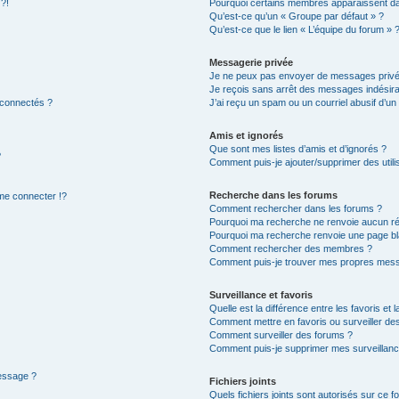
 ?!
Pourquoi certains membres apparaissent dan
Qu’est-ce qu’un « Groupe par défaut » ?
Qu’est-ce que le lien « L’équipe du forum » 
Messagerie privée
Je ne peux pas envoyer de messages privé
Je reçois sans arrêt des messages indésira
 connectés ?
J’ai reçu un spam ou un courriel abusif d’u
Amis et ignorés
Que sont mes listes d’amis et d’ignorés ?
?
Comment puis-je ajouter/supprimer des utilis
Recherche dans les forums
e connecter !?
Comment rechercher dans les forums ?
Pourquoi ma recherche ne renvoie aucun ré
Pourquoi ma recherche renvoie une page bl
Comment rechercher des membres ?
Comment puis-je trouver mes propres mess
Surveillance et favoris
Quelle est la différence entre les favoris et l
Comment mettre en favoris ou surveiller des
Comment surveiller des forums ?
Comment puis-je supprimer mes surveillanc
message ?
Fichiers joints
Quels fichiers joints sont autorisés sur ce f