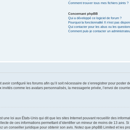
Comment trouver tous mes fichiers joints ?
Concernant phpBB
Qui a développé ce logiciel de forum ?
Pourquoi la fonctionnalité X n’est pas dispon
Qui contacter pour les abus ou les questio
Comment puis-je contacter un administrateu
t avoir configuré les forums afin qu’il soit nécessaire de s’enregistrer pour poster
x invités comme les avatars personnalisés, la messagerie privée, l’envoi de courri
t une loi aux États-Unis qui dit que les sites Internet pouvant recueillir des infor
ollecte de ces informations permettant d’identifier un mineur de moins de 13 ans. S
tez un conseiller juridique pour obtenir son avis. Notez que phpBB Limited et les pr