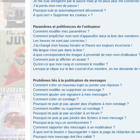
Je me suis enregistré par le passé mais je ne peux plus me connecter
J’ai perdu mon mot de passe !
Pourquoi suis-je automatiquement déconnecté ?
À quoi sert « Supprimer les cookies » ?
Paramètres et préférences de l’utilisateur
Comment modifier mes paramètres ?
Comment empêcher mon nom d’apparaître dans la liste des membres
Les heures ne sont pas correctes !
J’ai changé mon fuseau horaire et l’heure est toujours incorrecte !
Ma langue n’est pas dans la liste !
A quoi correspondent les images à proximité de mon nom d’utilisateur 
Comment puis-je afficher un avatar ?
Qu’est-ce que mon rang et comment le modifier ?
Lorsque je clique sur le lien
courriel
d’un membre, on me demande de m
Problèmes liés à la publication de messages
Comment créer un nouveau sujet ou poster une réponse ?
Comment modifier ou supprimer un message ?
Comment ajouter une signature à mes messages ?
Comment créer un sondage ?
Pourquoi ne puis-je pas ajouter plus d’options à mon sondage ?
Comment modifier ou supprimer un sondage ?
Pourquoi ne puis-je pas accéder à un forum ?
Pourquoi ne puis-je pas joindre des fichiers à mon message ?
Pourquoi ai-je reçu un avertissement ?
Comment rapporter des messages à un modérateur ?
À quoi sert le bouton « Sauvegarder » dans la page de rédaction de 
Pourquoi mon message doit être validé ?