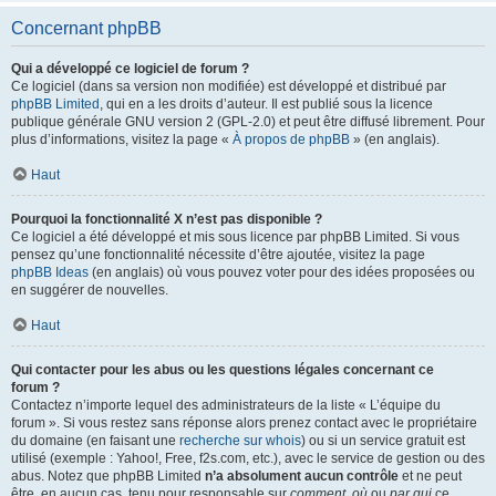
Concernant phpBB
Qui a développé ce logiciel de forum ?
Ce logiciel (dans sa version non modifiée) est développé et distribué par
phpBB Limited
, qui en a les droits d’auteur. Il est publié sous la licence
publique générale GNU version 2 (GPL-2.0) et peut être diffusé librement. Pour
plus d’informations, visitez la page «
À propos de phpBB
» (en anglais).
Haut
Pourquoi la fonctionnalité X n’est pas disponible ?
Ce logiciel a été développé et mis sous licence par phpBB Limited. Si vous
pensez qu’une fonctionnalité nécessite d’être ajoutée, visitez la page
phpBB Ideas
(en anglais) où vous pouvez voter pour des idées proposées ou
en suggérer de nouvelles.
Haut
Qui contacter pour les abus ou les questions légales concernant ce
forum ?
Contactez n’importe lequel des administrateurs de la liste « L’équipe du
forum ». Si vous restez sans réponse alors prenez contact avec le propriétaire
du domaine (en faisant une
recherche sur whois
) ou si un service gratuit est
utilisé (exemple : Yahoo!, Free, f2s.com, etc.), avec le service de gestion ou des
abus. Notez que phpBB Limited
n’a absolument aucun contrôle
et ne peut
être, en aucun cas, tenu pour responsable sur
comment
,
où
ou
par qui
ce