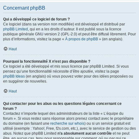
Concernant phpBB
Qui a développé ce logiciel de forum ?
Ce logiciel (dans sa version non modifiée) est développé et distribué par
phpBB Limited
, qui en a les droits d’auteur. Il est publié sous la licence
publique générale GNU version 2 (GPL-2.0) et peut être diffusé librement. Pour
plus d’informations, visitez la page «
À propos de phpBB
» (en anglais).
Haut
Pourquoi la fonctionnalité X n’est pas disponible ?
Ce logiciel a été développé et mis sous licence par phpBB Limited. Si vous
pensez qu’une fonctionnalité nécessite d’être ajoutée, visitez la page
phpBB Ideas
(en anglais) où vous pouvez voter pour des idées proposées ou
en suggérer de nouvelles.
Haut
Qui contacter pour les abus ou les questions légales concernant ce
forum ?
Contactez n’importe lequel des administrateurs de la liste « L’équipe du
forum ». Si vous restez sans réponse alors prenez contact avec le propriétaire
du domaine (en faisant une
recherche sur whois
) ou si un service gratuit est
utilisé (exemple : Yahoo!, Free, f2s.com, etc.), avec le service de gestion ou des
abus. Notez que phpBB Limited
n’a absolument aucun contrôle
et ne peut
être, en aucun cas, tenu pour responsable sur
comment
,
où
ou
par qui
ce