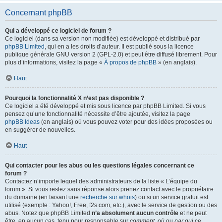
Concernant phpBB
Qui a développé ce logiciel de forum ?
Ce logiciel (dans sa version non modifiée) est développé et distribué par
phpBB Limited
, qui en a les droits d’auteur. Il est publié sous la licence
publique générale GNU version 2 (GPL-2.0) et peut être diffusé librement. Pour
plus d’informations, visitez la page «
À propos de phpBB
» (en anglais).
Haut
Pourquoi la fonctionnalité X n’est pas disponible ?
Ce logiciel a été développé et mis sous licence par phpBB Limited. Si vous
pensez qu’une fonctionnalité nécessite d’être ajoutée, visitez la page
phpBB Ideas
(en anglais) où vous pouvez voter pour des idées proposées ou
en suggérer de nouvelles.
Haut
Qui contacter pour les abus ou les questions légales concernant ce
forum ?
Contactez n’importe lequel des administrateurs de la liste « L’équipe du
forum ». Si vous restez sans réponse alors prenez contact avec le propriétaire
du domaine (en faisant une
recherche sur whois
) ou si un service gratuit est
utilisé (exemple : Yahoo!, Free, f2s.com, etc.), avec le service de gestion ou des
abus. Notez que phpBB Limited
n’a absolument aucun contrôle
et ne peut
être, en aucun cas, tenu pour responsable sur
comment
,
où
ou
par qui
ce