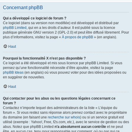
Concernant phpBB
Qui a développé ce logiciel de forum ?
Ce logiciel (dans sa version non modifiée) est développé et distribué par
phpBB Limited
, qui en a les droits d’auteur. Il est publié sous la licence
publique générale GNU version 2 (GPL-2.0) et peut être diffusé librement. Pour
plus d’informations, visitez la page «
À propos de phpBB
» (en anglais).
Haut
Pourquoi la fonctionnalité X n’est pas disponible ?
Ce logiciel a été développé et mis sous licence par phpBB Limited. Si vous
pensez qu’une fonctionnalité nécessite d’être ajoutée, visitez la page
phpBB Ideas
(en anglais) où vous pouvez voter pour des idées proposées ou
en suggérer de nouvelles.
Haut
Qui contacter pour les abus ou les questions légales concernant ce
forum ?
Contactez n’importe lequel des administrateurs de la liste « L’équipe du
forum ». Si vous restez sans réponse alors prenez contact avec le propriétaire
du domaine (en faisant une
recherche sur whois
) ou si un service gratuit est
utilisé (exemple : Yahoo!, Free, f2s.com, etc.), avec le service de gestion ou des
abus. Notez que phpBB Limited
n’a absolument aucun contrôle
et ne peut
être, en aucun cas, tenu pour responsable sur
comment
,
où
ou
par qui
ce