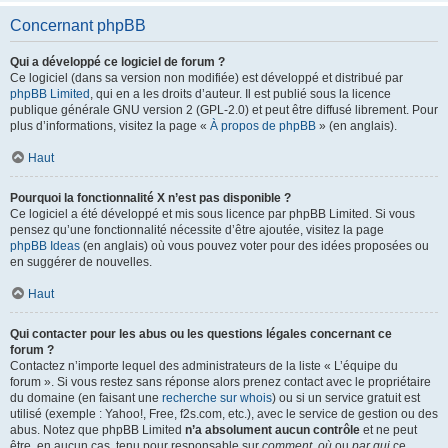
Concernant phpBB
Qui a développé ce logiciel de forum ?
Ce logiciel (dans sa version non modifiée) est développé et distribué par
phpBB Limited
, qui en a les droits d’auteur. Il est publié sous la licence
publique générale GNU version 2 (GPL-2.0) et peut être diffusé librement. Pour
plus d’informations, visitez la page «
À propos de phpBB
» (en anglais).
Haut
Pourquoi la fonctionnalité X n’est pas disponible ?
Ce logiciel a été développé et mis sous licence par phpBB Limited. Si vous
pensez qu’une fonctionnalité nécessite d’être ajoutée, visitez la page
phpBB Ideas
(en anglais) où vous pouvez voter pour des idées proposées ou
en suggérer de nouvelles.
Haut
Qui contacter pour les abus ou les questions légales concernant ce
forum ?
Contactez n’importe lequel des administrateurs de la liste « L’équipe du
forum ». Si vous restez sans réponse alors prenez contact avec le propriétaire
du domaine (en faisant une
recherche sur whois
) ou si un service gratuit est
utilisé (exemple : Yahoo!, Free, f2s.com, etc.), avec le service de gestion ou des
abus. Notez que phpBB Limited
n’a absolument aucun contrôle
et ne peut
être, en aucun cas, tenu pour responsable sur
comment
,
où
ou
par qui
ce