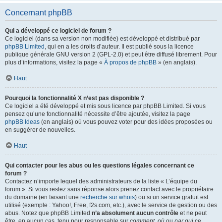
Concernant phpBB
Qui a développé ce logiciel de forum ?
Ce logiciel (dans sa version non modifiée) est développé et distribué par
phpBB Limited
, qui en a les droits d’auteur. Il est publié sous la licence
publique générale GNU version 2 (GPL-2.0) et peut être diffusé librement. Pour
plus d’informations, visitez la page «
À propos de phpBB
» (en anglais).
Haut
Pourquoi la fonctionnalité X n’est pas disponible ?
Ce logiciel a été développé et mis sous licence par phpBB Limited. Si vous
pensez qu’une fonctionnalité nécessite d’être ajoutée, visitez la page
phpBB Ideas
(en anglais) où vous pouvez voter pour des idées proposées ou
en suggérer de nouvelles.
Haut
Qui contacter pour les abus ou les questions légales concernant ce
forum ?
Contactez n’importe lequel des administrateurs de la liste « L’équipe du
forum ». Si vous restez sans réponse alors prenez contact avec le propriétaire
du domaine (en faisant une
recherche sur whois
) ou si un service gratuit est
utilisé (exemple : Yahoo!, Free, f2s.com, etc.), avec le service de gestion ou des
abus. Notez que phpBB Limited
n’a absolument aucun contrôle
et ne peut
être, en aucun cas, tenu pour responsable sur
comment
,
où
ou
par qui
ce