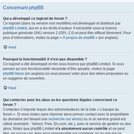
Concernant phpBB
Qui a développé ce logiciel de forum ?
Ce logiciel (dans sa version non modifiée) est développé et distribué par
phpBB Limited
, qui en a les droits d’auteur. Il est publié sous la licence
publique générale GNU version 2 (GPL-2.0) et peut être diffusé librement. Pour
plus d’informations, visitez la page «
À propos de phpBB
» (en anglais).
Haut
Pourquoi la fonctionnalité X n’est pas disponible ?
Ce logiciel a été développé et mis sous licence par phpBB Limited. Si vous
pensez qu’une fonctionnalité nécessite d’être ajoutée, visitez la page
phpBB Ideas
(en anglais) où vous pouvez voter pour des idées proposées ou
en suggérer de nouvelles.
Haut
Qui contacter pour les abus ou les questions légales concernant ce
forum ?
Contactez n’importe lequel des administrateurs de la liste « L’équipe du
forum ». Si vous restez sans réponse alors prenez contact avec le propriétaire
du domaine (en faisant une
recherche sur whois
) ou si un service gratuit est
utilisé (exemple : Yahoo!, Free, f2s.com, etc.), avec le service de gestion ou des
abus. Notez que phpBB Limited
n’a absolument aucun contrôle
et ne peut
être, en aucun cas, tenu pour responsable sur
comment
,
où
ou
par qui
ce