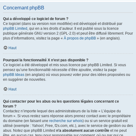
Concernant phpBB
Qui a développé ce logiciel de forum ?
Ce logiciel (dans sa version non modifiée) est développé et distribué par
phpBB Limited
, qui en a les droits d’auteur. Il est publié sous la licence
publique générale GNU version 2 (GPL-2.0) et peut être diffusé librement. Pour
plus d’informations, visitez la page «
À propos de phpBB
» (en anglais).
Haut
Pourquoi la fonctionnalité X n’est pas disponible ?
Ce logiciel a été développé et mis sous licence par phpBB Limited. Si vous
pensez qu’une fonctionnalité nécessite d’être ajoutée, visitez la page
phpBB Ideas
(en anglais) où vous pouvez voter pour des idées proposées ou
en suggérer de nouvelles.
Haut
Qui contacter pour les abus ou les questions légales concernant ce
forum ?
Contactez n’importe lequel des administrateurs de la liste « L’équipe du
forum ». Si vous restez sans réponse alors prenez contact avec le propriétaire
du domaine (en faisant une
recherche sur whois
) ou si un service gratuit est
utilisé (exemple : Yahoo!, Free, f2s.com, etc.), avec le service de gestion ou des
abus. Notez que phpBB Limited
n’a absolument aucun contrôle
et ne peut
être, en aucun cas, tenu pour responsable sur
comment
,
où
ou
par qui
ce