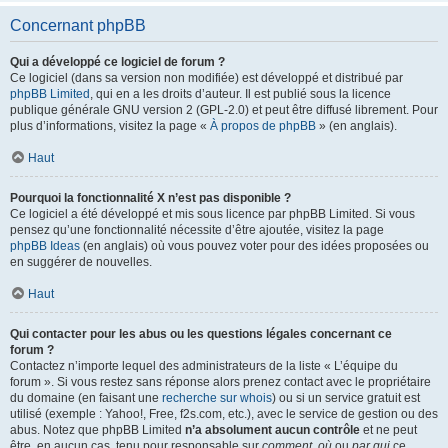
Concernant phpBB
Qui a développé ce logiciel de forum ?
Ce logiciel (dans sa version non modifiée) est développé et distribué par
phpBB Limited
, qui en a les droits d’auteur. Il est publié sous la licence
publique générale GNU version 2 (GPL-2.0) et peut être diffusé librement. Pour
plus d’informations, visitez la page «
À propos de phpBB
» (en anglais).
Haut
Pourquoi la fonctionnalité X n’est pas disponible ?
Ce logiciel a été développé et mis sous licence par phpBB Limited. Si vous
pensez qu’une fonctionnalité nécessite d’être ajoutée, visitez la page
phpBB Ideas
(en anglais) où vous pouvez voter pour des idées proposées ou
en suggérer de nouvelles.
Haut
Qui contacter pour les abus ou les questions légales concernant ce
forum ?
Contactez n’importe lequel des administrateurs de la liste « L’équipe du
forum ». Si vous restez sans réponse alors prenez contact avec le propriétaire
du domaine (en faisant une
recherche sur whois
) ou si un service gratuit est
utilisé (exemple : Yahoo!, Free, f2s.com, etc.), avec le service de gestion ou des
abus. Notez que phpBB Limited
n’a absolument aucun contrôle
et ne peut
être, en aucun cas, tenu pour responsable sur
comment
,
où
ou
par qui
ce