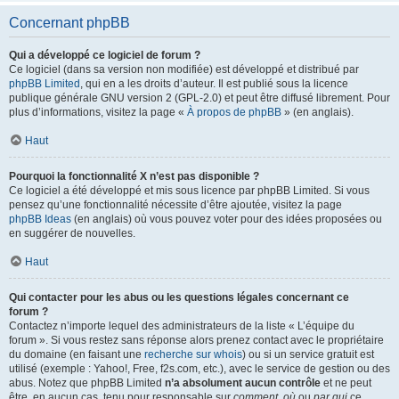
Concernant phpBB
Qui a développé ce logiciel de forum ?
Ce logiciel (dans sa version non modifiée) est développé et distribué par
phpBB Limited
, qui en a les droits d’auteur. Il est publié sous la licence
publique générale GNU version 2 (GPL-2.0) et peut être diffusé librement. Pour
plus d’informations, visitez la page «
À propos de phpBB
» (en anglais).
Haut
Pourquoi la fonctionnalité X n’est pas disponible ?
Ce logiciel a été développé et mis sous licence par phpBB Limited. Si vous
pensez qu’une fonctionnalité nécessite d’être ajoutée, visitez la page
phpBB Ideas
(en anglais) où vous pouvez voter pour des idées proposées ou
en suggérer de nouvelles.
Haut
Qui contacter pour les abus ou les questions légales concernant ce
forum ?
Contactez n’importe lequel des administrateurs de la liste « L’équipe du
forum ». Si vous restez sans réponse alors prenez contact avec le propriétaire
du domaine (en faisant une
recherche sur whois
) ou si un service gratuit est
utilisé (exemple : Yahoo!, Free, f2s.com, etc.), avec le service de gestion ou des
abus. Notez que phpBB Limited
n’a absolument aucun contrôle
et ne peut
être, en aucun cas, tenu pour responsable sur
comment
,
où
ou
par qui
ce