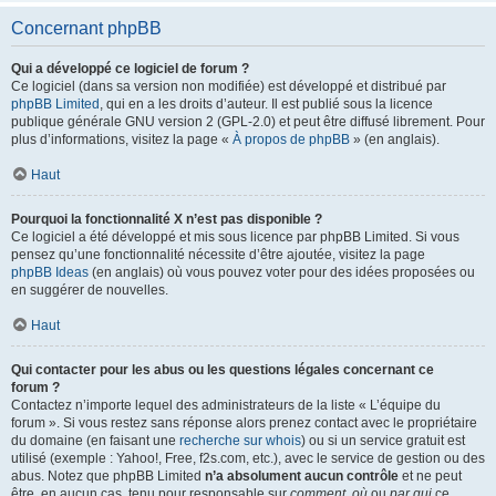
Concernant phpBB
Qui a développé ce logiciel de forum ?
Ce logiciel (dans sa version non modifiée) est développé et distribué par
phpBB Limited
, qui en a les droits d’auteur. Il est publié sous la licence
publique générale GNU version 2 (GPL-2.0) et peut être diffusé librement. Pour
plus d’informations, visitez la page «
À propos de phpBB
» (en anglais).
Haut
Pourquoi la fonctionnalité X n’est pas disponible ?
Ce logiciel a été développé et mis sous licence par phpBB Limited. Si vous
pensez qu’une fonctionnalité nécessite d’être ajoutée, visitez la page
phpBB Ideas
(en anglais) où vous pouvez voter pour des idées proposées ou
en suggérer de nouvelles.
Haut
Qui contacter pour les abus ou les questions légales concernant ce
forum ?
Contactez n’importe lequel des administrateurs de la liste « L’équipe du
forum ». Si vous restez sans réponse alors prenez contact avec le propriétaire
du domaine (en faisant une
recherche sur whois
) ou si un service gratuit est
utilisé (exemple : Yahoo!, Free, f2s.com, etc.), avec le service de gestion ou des
abus. Notez que phpBB Limited
n’a absolument aucun contrôle
et ne peut
être, en aucun cas, tenu pour responsable sur
comment
,
où
ou
par qui
ce