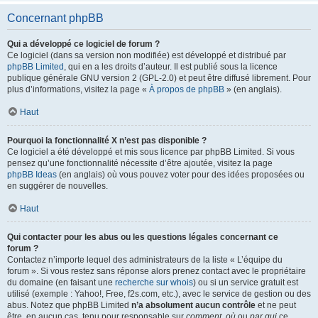
Concernant phpBB
Qui a développé ce logiciel de forum ?
Ce logiciel (dans sa version non modifiée) est développé et distribué par
phpBB Limited
, qui en a les droits d’auteur. Il est publié sous la licence
publique générale GNU version 2 (GPL-2.0) et peut être diffusé librement. Pour
plus d’informations, visitez la page «
À propos de phpBB
» (en anglais).
Haut
Pourquoi la fonctionnalité X n’est pas disponible ?
Ce logiciel a été développé et mis sous licence par phpBB Limited. Si vous
pensez qu’une fonctionnalité nécessite d’être ajoutée, visitez la page
phpBB Ideas
(en anglais) où vous pouvez voter pour des idées proposées ou
en suggérer de nouvelles.
Haut
Qui contacter pour les abus ou les questions légales concernant ce
forum ?
Contactez n’importe lequel des administrateurs de la liste « L’équipe du
forum ». Si vous restez sans réponse alors prenez contact avec le propriétaire
du domaine (en faisant une
recherche sur whois
) ou si un service gratuit est
utilisé (exemple : Yahoo!, Free, f2s.com, etc.), avec le service de gestion ou des
abus. Notez que phpBB Limited
n’a absolument aucun contrôle
et ne peut
être, en aucun cas, tenu pour responsable sur
comment
,
où
ou
par qui
ce