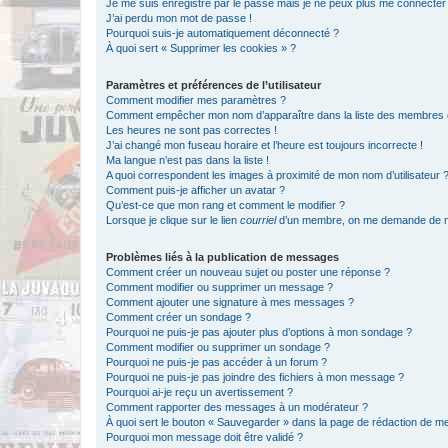
Je me suis enregistré par le passé mais je ne peux plus me connecter
J’ai perdu mon mot de passe !
Pourquoi suis-je automatiquement déconnecté ?
À quoi sert « Supprimer les cookies » ?
Paramètres et préférences de l’utilisateur
Comment modifier mes paramètres ?
Comment empêcher mon nom d’apparaître dans la liste des membres
Les heures ne sont pas correctes !
J’ai changé mon fuseau horaire et l’heure est toujours incorrecte !
Ma langue n’est pas dans la liste !
A quoi correspondent les images à proximité de mon nom d’utilisateur 
Comment puis-je afficher un avatar ?
Qu’est-ce que mon rang et comment le modifier ?
Lorsque je clique sur le lien
courriel
d’un membre, on me demande de m
Problèmes liés à la publication de messages
Comment créer un nouveau sujet ou poster une réponse ?
Comment modifier ou supprimer un message ?
Comment ajouter une signature à mes messages ?
Comment créer un sondage ?
Pourquoi ne puis-je pas ajouter plus d’options à mon sondage ?
Comment modifier ou supprimer un sondage ?
Pourquoi ne puis-je pas accéder à un forum ?
Pourquoi ne puis-je pas joindre des fichiers à mon message ?
Pourquoi ai-je reçu un avertissement ?
Comment rapporter des messages à un modérateur ?
À quoi sert le bouton « Sauvegarder » dans la page de rédaction de 
Pourquoi mon message doit être validé ?