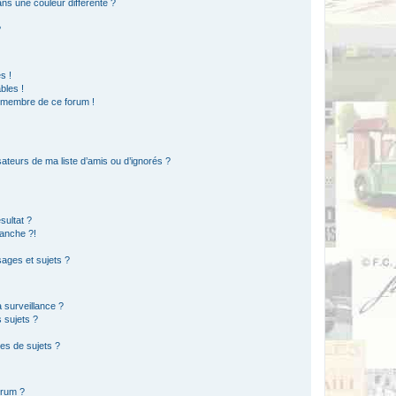
s une couleur différente ?
?
s !
bles !
n membre de ce forum !
ateurs de ma liste d’amis ou d’ignorés ?
sultat ?
anche ?!
ages et sujets ?
a surveillance ?
 sujets ?
es de sujets ?
orum ?