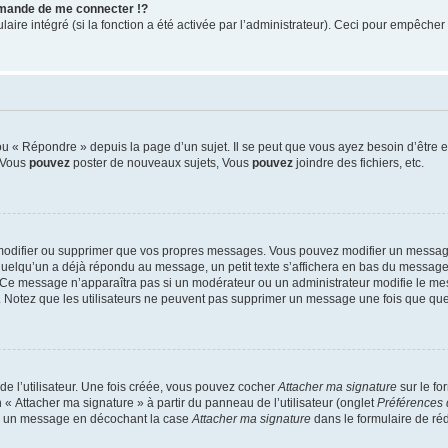
mande de me connecter !?
re intégré (si la fonction a été activée par l’administrateur). Ceci pour empêcher l’u
 « Répondre » depuis la page d’un sujet. Il se peut que vous ayez besoin d’être e
: Vous
pouvez
poster de nouveaux sujets, Vous
pouvez
joindre des fichiers, etc.
modifier ou supprimer que vos propres messages. Vous pouvez modifier un message
lqu’un a déjà répondu au message, un petit texte s’affichera en bas du message ind
n. Ce message n’apparaîtra pas si un modérateur ou un administrateur modifie le mes
ive. Notez que les utilisateurs ne peuvent pas supprimer un message une fois que qu
e l’utilisateur. Une fois créée, vous pouvez cocher
Attacher ma signature
sur le fo
 « Attacher ma signature » à partir du panneau de l’utilisateur (onglet
Préférences 
 à un message en décochant la case
Attacher ma signature
dans le formulaire de ré