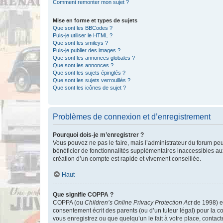
Comment remonter mon sujet ?
Mise en forme et types de sujets
Que sont les BBCodes ?
Puis-je utiliser le HTML ?
Que sont les smileys ?
Puis-je publier des images ?
Que sont les annonces globales ?
Que sont les annonces ?
Que sont les sujets épinglés ?
Que sont les sujets verrouillés ?
Que sont les icônes de sujet ?
Problèmes de connexion et d’enregistrement
Pourquoi dois-je m’enregistrer ?
Vous pouvez ne pas le faire, mais l’administrateur du forum peu
bénéficier de fonctionnalités supplémentaires inaccessibles au
création d’un compte est rapide et vivement conseillée.
Haut
Que signifie COPPA ?
COPPA (ou
Children’s Online Privacy Protection Act
de 1998) es
consentement écrit des parents (ou d’un tuteur légal) pour la c
vous enregistrez ou que quelqu’un le fait à votre place, contac