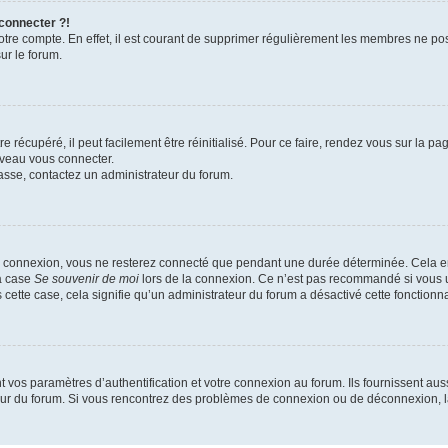
 connecter ?!
votre compte. En effet, il est courant de supprimer régulièrement les membres ne pos
ur le forum.
 récupéré, il peut facilement être réinitialisé. Pour ce faire, rendez vous sur la p
uveau vous connecter.
passe, contactez un administrateur du forum.
e connexion, vous ne resterez connecté que pendant une durée déterminée. Cela em
la case
Se souvenir de moi
lors de la connexion. Ce n’est pas recommandé si vous u
s cette case, cela signifie qu’un administrateur du forum a désactivé cette fonctionna
os paramètres d’authentification et votre connexion au forum. Ils fournissent aussi
teur du forum. Si vous rencontrez des problèmes de connexion ou de déconnexion, l