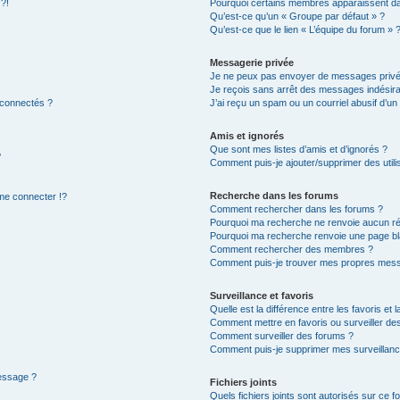
 ?!
Pourquoi certains membres apparaissent dan
Qu’est-ce qu’un « Groupe par défaut » ?
Qu’est-ce que le lien « L’équipe du forum » 
Messagerie privée
Je ne peux pas envoyer de messages privé
Je reçois sans arrêt des messages indésira
 connectés ?
J’ai reçu un spam ou un courriel abusif d’u
Amis et ignorés
Que sont mes listes d’amis et d’ignorés ?
?
Comment puis-je ajouter/supprimer des utilis
Recherche dans les forums
e connecter !?
Comment rechercher dans les forums ?
Pourquoi ma recherche ne renvoie aucun ré
Pourquoi ma recherche renvoie une page bl
Comment rechercher des membres ?
Comment puis-je trouver mes propres mess
Surveillance et favoris
Quelle est la différence entre les favoris et l
Comment mettre en favoris ou surveiller des
Comment surveiller des forums ?
Comment puis-je supprimer mes surveillanc
message ?
Fichiers joints
Quels fichiers joints sont autorisés sur ce f