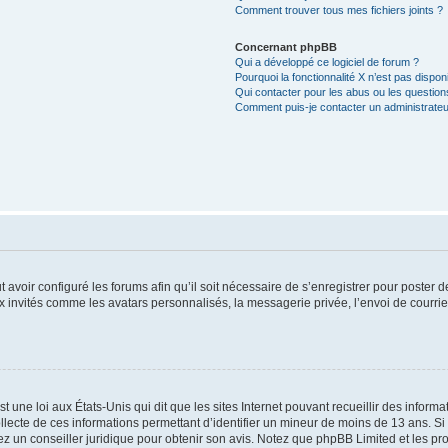
Comment trouver tous mes fichiers joints ?
Concernant phpBB
Qui a développé ce logiciel de forum ?
Pourquoi la fonctionnalité X n’est pas dispon
Qui contacter pour les abus ou les questio
Comment puis-je contacter un administrateu
t avoir configuré les forums afin qu’il soit nécessaire de s’enregistrer pour poster
x invités comme les avatars personnalisés, la messagerie privée, l’envoi de courri
t une loi aux États-Unis qui dit que les sites Internet pouvant recueillir des infor
ollecte de ces informations permettant d’identifier un mineur de moins de 13 ans. S
tez un conseiller juridique pour obtenir son avis. Notez que phpBB Limited et les pr