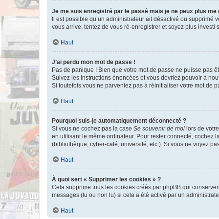
Je me suis enregistré par le passé mais je ne peux plus me
Il est possible qu’un administrateur ait désactivé ou supprimé 
vous arrive, tentez de vous ré-enregistrer et soyez plus investi s
Haut
J’ai perdu mon mot de passe !
Pas de panique ! Bien que votre mot de passe ne puisse pas être
Suivez les instructions énoncées et vous devriez pouvoir à no
Si toutefois vous ne parveniez pas à réinitialiser votre mot de 
Haut
Pourquoi suis-je automatiquement déconnecté ?
Si vous ne cochez pas la case
Se souvenir de moi
lors de votr
en utilisant le même ordinateur. Pour rester connecté, cochez 
(bibliothèque, cyber-café, université, etc.). Si vous ne voyez pa
Haut
À quoi sert « Supprimer les cookies » ?
Cela supprime tous les cookies créés par phpBB qui conservent v
messages (lu ou non lu) si cela a été activé par un administra
Haut