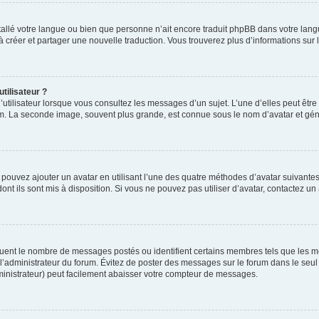
installé votre langue ou bien que personne n’ait encore traduit phpBB dans votre l
s à créer et partager une nouvelle traduction. Vous trouverez plus d’informations sur l
tilisateur ?
utilisateur lorsque vous consultez les messages d’un sujet. L’une d’elles peut êtr
rum. La seconde image, souvent plus grande, est connue sous le nom d’avatar et 
s pouvez ajouter un avatar en utilisant l’une des quatre méthodes d’avatar suivantes 
ont ils sont mis à disposition. Si vous ne pouvez pas utiliser d’avatar, contactez un
iquent le nombre de messages postés ou identifient certains membres tels que les 
ar l’administrateur du forum. Évitez de poster des messages sur le forum dans le seu
ministrateur) peut facilement abaisser votre compteur de messages.