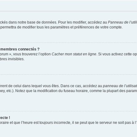
ockés dans notre base de données. Pour les modifier, accédez au
Panneau de l’util
 permettra de modifier tous les paramètres et préférences de votre compte.
s membres connectés ?
forum », vous trouverez l’option
Cacher mon statut en ligne
. Si vous activez cette o
es invisibles.
ifférent de celui dans lequel vous êtes. Dans ce cas, accédez au
panneau de l’utilisa
ney, etc.). Notez que la modification du fuseau horaire, comme la plupart des para
ecte !
aire et que l’heure est toujours incorrecte, il se peut que le serveur ne soit pas à