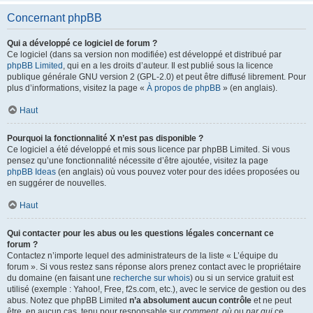
Concernant phpBB
Qui a développé ce logiciel de forum ?
Ce logiciel (dans sa version non modifiée) est développé et distribué par
phpBB Limited
, qui en a les droits d’auteur. Il est publié sous la licence
publique générale GNU version 2 (GPL-2.0) et peut être diffusé librement. Pour
plus d’informations, visitez la page «
À propos de phpBB
» (en anglais).
Haut
Pourquoi la fonctionnalité X n’est pas disponible ?
Ce logiciel a été développé et mis sous licence par phpBB Limited. Si vous
pensez qu’une fonctionnalité nécessite d’être ajoutée, visitez la page
phpBB Ideas
(en anglais) où vous pouvez voter pour des idées proposées ou
en suggérer de nouvelles.
Haut
Qui contacter pour les abus ou les questions légales concernant ce
forum ?
Contactez n’importe lequel des administrateurs de la liste « L’équipe du
forum ». Si vous restez sans réponse alors prenez contact avec le propriétaire
du domaine (en faisant une
recherche sur whois
) ou si un service gratuit est
utilisé (exemple : Yahoo!, Free, f2s.com, etc.), avec le service de gestion ou des
abus. Notez que phpBB Limited
n’a absolument aucun contrôle
et ne peut
être, en aucun cas, tenu pour responsable sur
comment
,
où
ou
par qui
ce