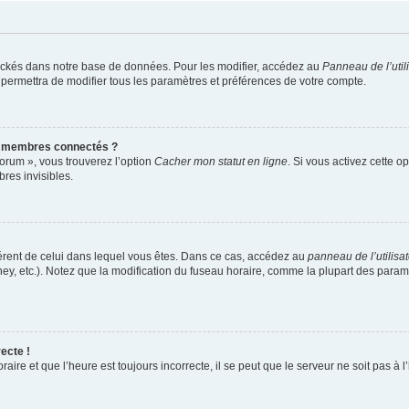
ockés dans notre base de données. Pour les modifier, accédez au
Panneau de l’util
 permettra de modifier tous les paramètres et préférences de votre compte.
s membres connectés ?
forum », vous trouverez l’option
Cacher mon statut en ligne
. Si vous activez cette o
es invisibles.
ifférent de celui dans lequel vous êtes. Dans ce cas, accédez au
panneau de l’utilisa
ney, etc.). Notez que la modification du fuseau horaire, comme la plupart des para
ecte !
aire et que l’heure est toujours incorrecte, il se peut que le serveur ne soit pas à