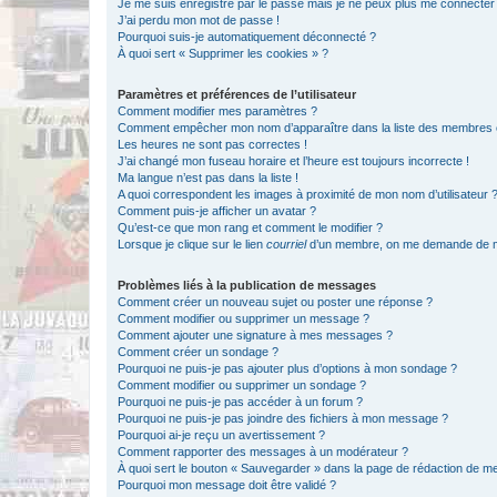
Je me suis enregistré par le passé mais je ne peux plus me connecter
J’ai perdu mon mot de passe !
Pourquoi suis-je automatiquement déconnecté ?
À quoi sert « Supprimer les cookies » ?
Paramètres et préférences de l’utilisateur
Comment modifier mes paramètres ?
Comment empêcher mon nom d’apparaître dans la liste des membres
Les heures ne sont pas correctes !
J’ai changé mon fuseau horaire et l’heure est toujours incorrecte !
Ma langue n’est pas dans la liste !
A quoi correspondent les images à proximité de mon nom d’utilisateur 
Comment puis-je afficher un avatar ?
Qu’est-ce que mon rang et comment le modifier ?
Lorsque je clique sur le lien
courriel
d’un membre, on me demande de m
Problèmes liés à la publication de messages
Comment créer un nouveau sujet ou poster une réponse ?
Comment modifier ou supprimer un message ?
Comment ajouter une signature à mes messages ?
Comment créer un sondage ?
Pourquoi ne puis-je pas ajouter plus d’options à mon sondage ?
Comment modifier ou supprimer un sondage ?
Pourquoi ne puis-je pas accéder à un forum ?
Pourquoi ne puis-je pas joindre des fichiers à mon message ?
Pourquoi ai-je reçu un avertissement ?
Comment rapporter des messages à un modérateur ?
À quoi sert le bouton « Sauvegarder » dans la page de rédaction de 
Pourquoi mon message doit être validé ?