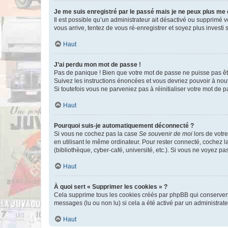
Je me suis enregistré par le passé mais je ne peux plus me
Il est possible qu’un administrateur ait désactivé ou supprimé 
vous arrive, tentez de vous ré-enregistrer et soyez plus investi s
Haut
J’ai perdu mon mot de passe !
Pas de panique ! Bien que votre mot de passe ne puisse pas être
Suivez les instructions énoncées et vous devriez pouvoir à no
Si toutefois vous ne parveniez pas à réinitialiser votre mot de 
Haut
Pourquoi suis-je automatiquement déconnecté ?
Si vous ne cochez pas la case
Se souvenir de moi
lors de votr
en utilisant le même ordinateur. Pour rester connecté, cochez 
(bibliothèque, cyber-café, université, etc.). Si vous ne voyez pa
Haut
À quoi sert « Supprimer les cookies » ?
Cela supprime tous les cookies créés par phpBB qui conservent v
messages (lu ou non lu) si cela a été activé par un administra
Haut