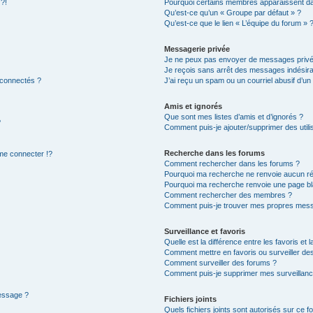
 ?!
Pourquoi certains membres apparaissent dan
Qu’est-ce qu’un « Groupe par défaut » ?
Qu’est-ce que le lien « L’équipe du forum » 
Messagerie privée
Je ne peux pas envoyer de messages privé
Je reçois sans arrêt des messages indésira
 connectés ?
J’ai reçu un spam ou un courriel abusif d’u
Amis et ignorés
Que sont mes listes d’amis et d’ignorés ?
?
Comment puis-je ajouter/supprimer des utilis
Recherche dans les forums
e connecter !?
Comment rechercher dans les forums ?
Pourquoi ma recherche ne renvoie aucun ré
Pourquoi ma recherche renvoie une page bl
Comment rechercher des membres ?
Comment puis-je trouver mes propres mess
Surveillance et favoris
Quelle est la différence entre les favoris et l
Comment mettre en favoris ou surveiller des
Comment surveiller des forums ?
Comment puis-je supprimer mes surveillanc
message ?
Fichiers joints
Quels fichiers joints sont autorisés sur ce f