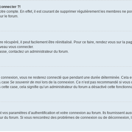
 connecter ?!
votre compte. En effet, il est courant de supprimer régulièrement les membres ne pos
ur le forum.
 récupéré, il peut facilement être réinitialisé. Pour ce faire, rendez vous sur la p
uveau vous connecter.
passe, contactez un administrateur du forum.
e connexion, vous ne resterez connecté que pendant une durée déterminée. Cela em
la case
Se souvenir de moi
lors de la connexion. Ce n’est pas recommandé si vous u
s cette case, cela signifie qu’un administrateur du forum a désactivé cette fonctionna
os paramètres d’authentification et votre connexion au forum. Ils fournissent aussi
teur du forum. Si vous rencontrez des problèmes de connexion ou de déconnexion, l