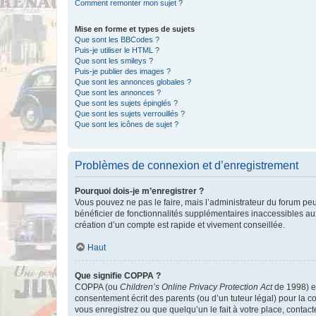
Comment remonter mon sujet ?
Mise en forme et types de sujets
Que sont les BBCodes ?
Puis-je utiliser le HTML ?
Que sont les smileys ?
Puis-je publier des images ?
Que sont les annonces globales ?
Que sont les annonces ?
Que sont les sujets épinglés ?
Que sont les sujets verrouillés ?
Que sont les icônes de sujet ?
Problèmes de connexion et d’enregistrement
Pourquoi dois-je m’enregistrer ?
Vous pouvez ne pas le faire, mais l’administrateur du forum peu
bénéficier de fonctionnalités supplémentaires inaccessibles au
création d’un compte est rapide et vivement conseillée.
Haut
Que signifie COPPA ?
COPPA (ou
Children’s Online Privacy Protection Act
de 1998) es
consentement écrit des parents (ou d’un tuteur légal) pour la c
vous enregistrez ou que quelqu’un le fait à votre place, contac