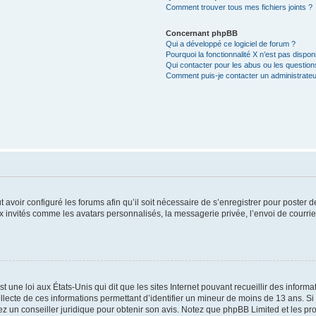
Comment trouver tous mes fichiers joints ?
Concernant phpBB
Qui a développé ce logiciel de forum ?
Pourquoi la fonctionnalité X n’est pas dispon
Qui contacter pour les abus ou les questio
Comment puis-je contacter un administrateu
t avoir configuré les forums afin qu’il soit nécessaire de s’enregistrer pour poster
x invités comme les avatars personnalisés, la messagerie privée, l’envoi de courri
t une loi aux États-Unis qui dit que les sites Internet pouvant recueillir des infor
ollecte de ces informations permettant d’identifier un mineur de moins de 13 ans. S
tez un conseiller juridique pour obtenir son avis. Notez que phpBB Limited et les pr