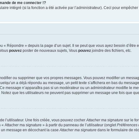
mande de me connecter !?
re intégré (si la fonction a été activée par l’administrateur). Ceci pour empêcher l’u
 « Répondre » depuis la page d’un sujet. Il se peut que vous ayez besoin d’être e
: Vous
pouvez
poster de nouveaux sujets, Vous
pouvez
joindre des fichiers, etc.
modifier ou supprimer que vos propres messages. Vous pouvez modifier un message
lqu’un a déjà répondu au message, un petit texte s’affichera en bas du message ind
n. Ce message n’apparaîtra pas si un modérateur ou un administrateur modifie le mes
ive. Notez que les utilisateurs ne peuvent pas supprimer un message une fois que qu
e l’utilisateur. Une fois créée, vous pouvez cocher
Attacher ma signature
sur le fo
 « Attacher ma signature » à partir du panneau de l’utilisateur (onglet
Préférences 
 à un message en décochant la case
Attacher ma signature
dans le formulaire de ré