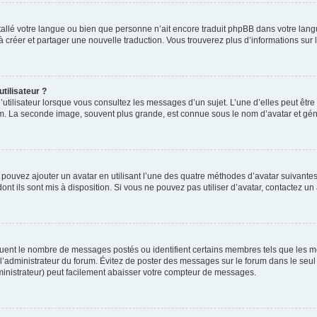
installé votre langue ou bien que personne n’ait encore traduit phpBB dans votre l
s à créer et partager une nouvelle traduction. Vous trouverez plus d’informations sur l
tilisateur ?
utilisateur lorsque vous consultez les messages d’un sujet. L’une d’elles peut êtr
rum. La seconde image, souvent plus grande, est connue sous le nom d’avatar et 
s pouvez ajouter un avatar en utilisant l’une des quatre méthodes d’avatar suivantes 
ont ils sont mis à disposition. Si vous ne pouvez pas utiliser d’avatar, contactez un
iquent le nombre de messages postés ou identifient certains membres tels que les 
ar l’administrateur du forum. Évitez de poster des messages sur le forum dans le seu
ministrateur) peut facilement abaisser votre compteur de messages.