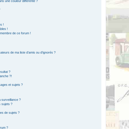
s une couleur différente ?
?
s !
bles !
n membre de ce forum !
ateurs de ma liste d’amis ou d’ignorés ?
sultat ?
anche ?!
ages et sujets ?
a surveillance ?
 sujets ?
es de sujets ?
orum ?