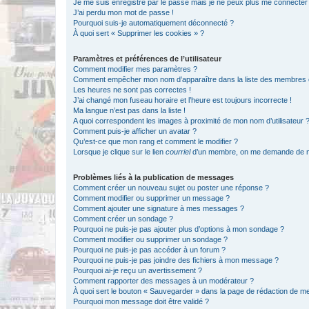
Je me suis enregistré par le passé mais je ne peux plus me connecter
J’ai perdu mon mot de passe !
Pourquoi suis-je automatiquement déconnecté ?
À quoi sert « Supprimer les cookies » ?
Paramètres et préférences de l’utilisateur
Comment modifier mes paramètres ?
Comment empêcher mon nom d’apparaître dans la liste des membres
Les heures ne sont pas correctes !
J’ai changé mon fuseau horaire et l’heure est toujours incorrecte !
Ma langue n’est pas dans la liste !
A quoi correspondent les images à proximité de mon nom d’utilisateur 
Comment puis-je afficher un avatar ?
Qu’est-ce que mon rang et comment le modifier ?
Lorsque je clique sur le lien
courriel
d’un membre, on me demande de m
Problèmes liés à la publication de messages
Comment créer un nouveau sujet ou poster une réponse ?
Comment modifier ou supprimer un message ?
Comment ajouter une signature à mes messages ?
Comment créer un sondage ?
Pourquoi ne puis-je pas ajouter plus d’options à mon sondage ?
Comment modifier ou supprimer un sondage ?
Pourquoi ne puis-je pas accéder à un forum ?
Pourquoi ne puis-je pas joindre des fichiers à mon message ?
Pourquoi ai-je reçu un avertissement ?
Comment rapporter des messages à un modérateur ?
À quoi sert le bouton « Sauvegarder » dans la page de rédaction de 
Pourquoi mon message doit être validé ?