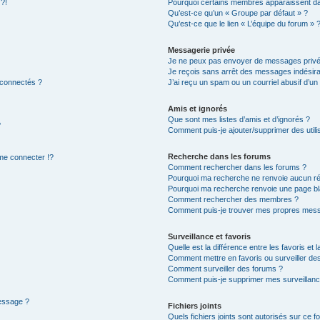
 ?!
Pourquoi certains membres apparaissent dan
Qu’est-ce qu’un « Groupe par défaut » ?
Qu’est-ce que le lien « L’équipe du forum » 
Messagerie privée
Je ne peux pas envoyer de messages privé
Je reçois sans arrêt des messages indésira
 connectés ?
J’ai reçu un spam ou un courriel abusif d’u
Amis et ignorés
Que sont mes listes d’amis et d’ignorés ?
?
Comment puis-je ajouter/supprimer des utilis
Recherche dans les forums
e connecter !?
Comment rechercher dans les forums ?
Pourquoi ma recherche ne renvoie aucun ré
Pourquoi ma recherche renvoie une page bl
Comment rechercher des membres ?
Comment puis-je trouver mes propres mess
Surveillance et favoris
Quelle est la différence entre les favoris et l
Comment mettre en favoris ou surveiller des
Comment surveiller des forums ?
Comment puis-je supprimer mes surveillanc
message ?
Fichiers joints
Quels fichiers joints sont autorisés sur ce f