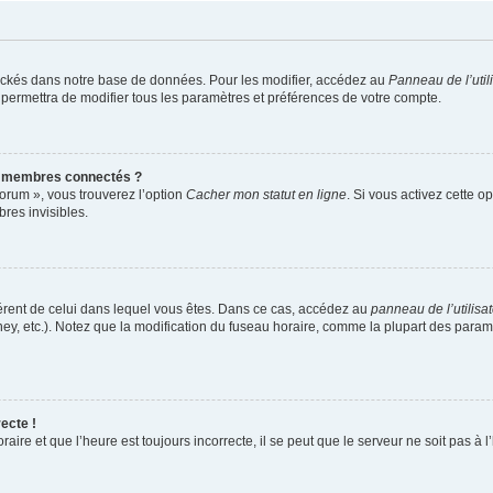
ockés dans notre base de données. Pour les modifier, accédez au
Panneau de l’util
 permettra de modifier tous les paramètres et préférences de votre compte.
s membres connectés ?
forum », vous trouverez l’option
Cacher mon statut en ligne
. Si vous activez cette o
es invisibles.
ifférent de celui dans lequel vous êtes. Dans ce cas, accédez au
panneau de l’utilisa
ney, etc.). Notez que la modification du fuseau horaire, comme la plupart des para
ecte !
aire et que l’heure est toujours incorrecte, il se peut que le serveur ne soit pas à