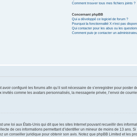
Comment trouver tous mes fichiers joints ?
Concernant phpBB
Qui a développé ce logiciel de forum ?
Pourquoi la fonctionnalité X n’est pas dispon
Qui contacter pour les abus ou les questio
Comment puis-je contacter un administrateu
t avoir configuré les forums afin qu’il soit nécessaire de s’enregistrer pour poster
x invités comme les avatars personnalisés, la messagerie privée, l’envoi de courri
t une loi aux États-Unis qui dit que les sites Internet pouvant recueillir des infor
ollecte de ces informations permettant d’identifier un mineur de moins de 13 ans. S
tez un conseiller juridique pour obtenir son avis. Notez que phpBB Limited et les pr