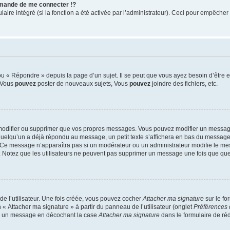
mande de me connecter !?
re intégré (si la fonction a été activée par l’administrateur). Ceci pour empêcher l’u
 « Répondre » depuis la page d’un sujet. Il se peut que vous ayez besoin d’être e
: Vous
pouvez
poster de nouveaux sujets, Vous
pouvez
joindre des fichiers, etc.
modifier ou supprimer que vos propres messages. Vous pouvez modifier un message
lqu’un a déjà répondu au message, un petit texte s’affichera en bas du message ind
n. Ce message n’apparaîtra pas si un modérateur ou un administrateur modifie le mes
ive. Notez que les utilisateurs ne peuvent pas supprimer un message une fois que qu
e l’utilisateur. Une fois créée, vous pouvez cocher
Attacher ma signature
sur le fo
 « Attacher ma signature » à partir du panneau de l’utilisateur (onglet
Préférences 
 à un message en décochant la case
Attacher ma signature
dans le formulaire de ré