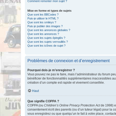
Comment remonter mon sujet ?
Mise en forme et types de sujets
Que sont les BBCodes ?
Puis-je utiliser le HTML ?
Que sont les smileys ?
Puis-je publier des images ?
Que sont les annonces globales ?
Que sont les annonces ?
Que sont les sujets épinglés ?
Que sont les sujets verrouillés ?
Que sont les icônes de sujet ?
Problèmes de connexion et d’enregistrement
Pourquoi dois-je m’enregistrer ?
Vous pouvez ne pas le faire, mais l’administrateur du forum peu
bénéficier de fonctionnalités supplémentaires inaccessibles au
création d’un compte est rapide et vivement conseillée.
Haut
Que signifie COPPA ?
COPPA (ou
Children’s Online Privacy Protection Act
de 1998) es
consentement écrit des parents (ou d’un tuteur légal) pour la c
vous enregistrez ou que quelqu’un le fait à votre place, contac