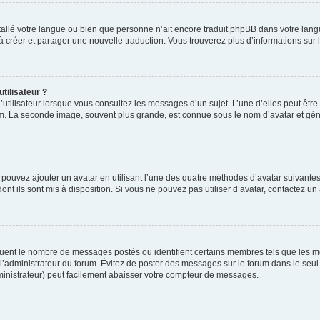
installé votre langue ou bien que personne n’ait encore traduit phpBB dans votre l
s à créer et partager une nouvelle traduction. Vous trouverez plus d’informations sur l
tilisateur ?
utilisateur lorsque vous consultez les messages d’un sujet. L’une d’elles peut êtr
rum. La seconde image, souvent plus grande, est connue sous le nom d’avatar et 
s pouvez ajouter un avatar en utilisant l’une des quatre méthodes d’avatar suivantes 
ont ils sont mis à disposition. Si vous ne pouvez pas utiliser d’avatar, contactez un
iquent le nombre de messages postés ou identifient certains membres tels que les 
ar l’administrateur du forum. Évitez de poster des messages sur le forum dans le seu
ministrateur) peut facilement abaisser votre compteur de messages.