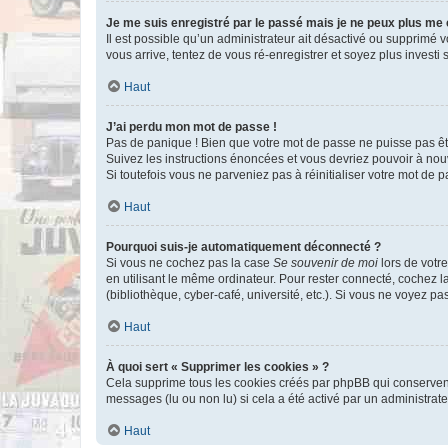
Je me suis enregistré par le passé mais je ne peux plus me
Il est possible qu’un administrateur ait désactivé ou supprimé 
vous arrive, tentez de vous ré-enregistrer et soyez plus investi s
Haut
J’ai perdu mon mot de passe !
Pas de panique ! Bien que votre mot de passe ne puisse pas être
Suivez les instructions énoncées et vous devriez pouvoir à no
Si toutefois vous ne parveniez pas à réinitialiser votre mot de 
Haut
Pourquoi suis-je automatiquement déconnecté ?
Si vous ne cochez pas la case
Se souvenir de moi
lors de votr
en utilisant le même ordinateur. Pour rester connecté, cochez 
(bibliothèque, cyber-café, université, etc.). Si vous ne voyez pa
Haut
À quoi sert « Supprimer les cookies » ?
Cela supprime tous les cookies créés par phpBB qui conservent v
messages (lu ou non lu) si cela a été activé par un administra
Haut