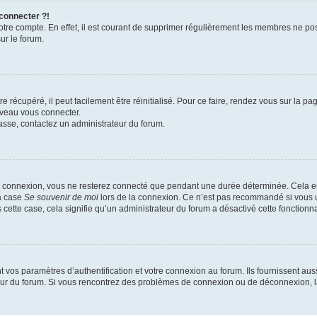
 connecter ?!
votre compte. En effet, il est courant de supprimer régulièrement les membres ne pos
ur le forum.
 récupéré, il peut facilement être réinitialisé. Pour ce faire, rendez vous sur la p
uveau vous connecter.
passe, contactez un administrateur du forum.
e connexion, vous ne resterez connecté que pendant une durée déterminée. Cela em
la case
Se souvenir de moi
lors de la connexion. Ce n’est pas recommandé si vous u
s cette case, cela signifie qu’un administrateur du forum a désactivé cette fonctionna
os paramètres d’authentification et votre connexion au forum. Ils fournissent aussi
teur du forum. Si vous rencontrez des problèmes de connexion ou de déconnexion, l