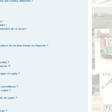
s une couleur différente ?
?
s !
bles !
n membre de ce forum !
ateurs de ma liste d’amis ou d’ignorés ?
sultat ?
anche ?!
ages et sujets ?
a surveillance ?
 sujets ?
es de sujets ?
orum ?