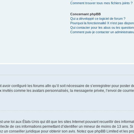
Comment trouver tous mes fichiers joints ?
Concernant phpBB
Qui a développé ce logiciel de forum ?
Pourquoi la fonctionnalité X n’est pas dispon
Qui contacter pour les abus ou les questio
Comment puis-je contacter un administrateu
t avoir configuré les forums afin qu’il soit nécessaire de s’enregistrer pour poster
x invités comme les avatars personnalisés, la messagerie privée, l’envoi de courri
t une loi aux États-Unis qui dit que les sites Internet pouvant recueillir des infor
ollecte de ces informations permettant d’identifier un mineur de moins de 13 ans. S
tez un conseiller juridique pour obtenir son avis. Notez que phpBB Limited et les pr