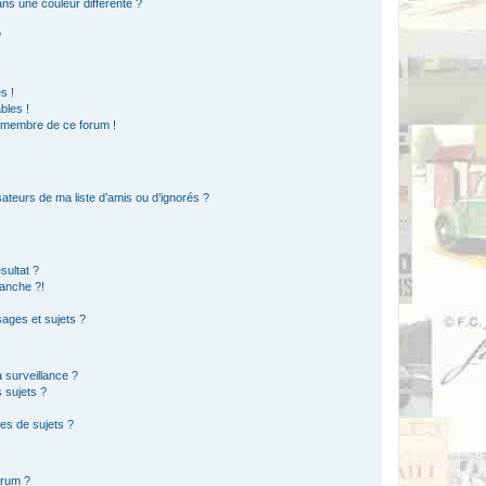
s une couleur différente ?
?
s !
bles !
n membre de ce forum !
ateurs de ma liste d’amis ou d’ignorés ?
sultat ?
anche ?!
ages et sujets ?
a surveillance ?
 sujets ?
es de sujets ?
orum ?