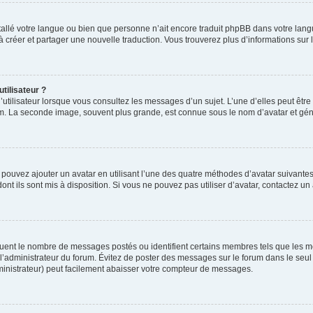
installé votre langue ou bien que personne n’ait encore traduit phpBB dans votre l
s à créer et partager une nouvelle traduction. Vous trouverez plus d’informations sur l
tilisateur ?
utilisateur lorsque vous consultez les messages d’un sujet. L’une d’elles peut êtr
rum. La seconde image, souvent plus grande, est connue sous le nom d’avatar et 
s pouvez ajouter un avatar en utilisant l’une des quatre méthodes d’avatar suivantes 
ont ils sont mis à disposition. Si vous ne pouvez pas utiliser d’avatar, contactez un
iquent le nombre de messages postés ou identifient certains membres tels que les 
ar l’administrateur du forum. Évitez de poster des messages sur le forum dans le seu
ministrateur) peut facilement abaisser votre compteur de messages.