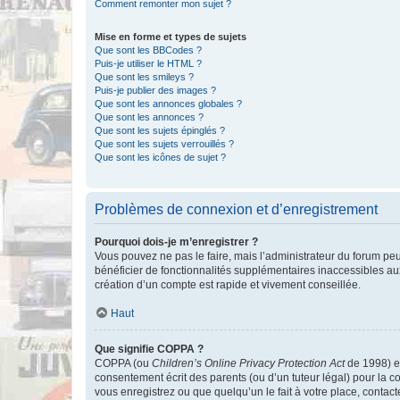
Comment remonter mon sujet ?
Mise en forme et types de sujets
Que sont les BBCodes ?
Puis-je utiliser le HTML ?
Que sont les smileys ?
Puis-je publier des images ?
Que sont les annonces globales ?
Que sont les annonces ?
Que sont les sujets épinglés ?
Que sont les sujets verrouillés ?
Que sont les icônes de sujet ?
Problèmes de connexion et d’enregistrement
Pourquoi dois-je m’enregistrer ?
Vous pouvez ne pas le faire, mais l’administrateur du forum peu
bénéficier de fonctionnalités supplémentaires inaccessibles au
création d’un compte est rapide et vivement conseillée.
Haut
Que signifie COPPA ?
COPPA (ou
Children’s Online Privacy Protection Act
de 1998) es
consentement écrit des parents (ou d’un tuteur légal) pour la c
vous enregistrez ou que quelqu’un le fait à votre place, contac