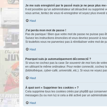
Je me suis enregistré par le passé mais je ne peux plus me
Il est possible qu’un administrateur ait désactivé ou supprimé 
vous arrive, tentez de vous ré-enregistrer et soyez plus investi s
Haut
J’ai perdu mon mot de passe !
Pas de panique ! Bien que votre mot de passe ne puisse pas être
Suivez les instructions énoncées et vous devriez pouvoir à no
Si toutefois vous ne parveniez pas à réinitialiser votre mot de 
Haut
Pourquoi suis-je automatiquement déconnecté ?
Si vous ne cochez pas la case
Se souvenir de moi
lors de votr
en utilisant le même ordinateur. Pour rester connecté, cochez 
(bibliothèque, cyber-café, université, etc.). Si vous ne voyez pa
Haut
À quoi sert « Supprimer les cookies » ?
Cela supprime tous les cookies créés par phpBB qui conservent v
messages (lu ou non lu) si cela a été activé par un administra
Haut