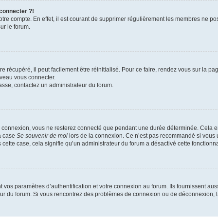
 connecter ?!
votre compte. En effet, il est courant de supprimer régulièrement les membres ne pos
ur le forum.
 récupéré, il peut facilement être réinitialisé. Pour ce faire, rendez vous sur la p
uveau vous connecter.
passe, contactez un administrateur du forum.
e connexion, vous ne resterez connecté que pendant une durée déterminée. Cela em
la case
Se souvenir de moi
lors de la connexion. Ce n’est pas recommandé si vous u
s cette case, cela signifie qu’un administrateur du forum a désactivé cette fonctionna
os paramètres d’authentification et votre connexion au forum. Ils fournissent aussi
teur du forum. Si vous rencontrez des problèmes de connexion ou de déconnexion, l