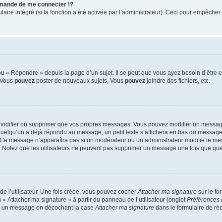
mande de me connecter !?
re intégré (si la fonction a été activée par l’administrateur). Ceci pour empêcher l’u
 « Répondre » depuis la page d’un sujet. Il se peut que vous ayez besoin d’être e
: Vous
pouvez
poster de nouveaux sujets, Vous
pouvez
joindre des fichiers, etc.
modifier ou supprimer que vos propres messages. Vous pouvez modifier un message
lqu’un a déjà répondu au message, un petit texte s’affichera en bas du message ind
n. Ce message n’apparaîtra pas si un modérateur ou un administrateur modifie le mes
ive. Notez que les utilisateurs ne peuvent pas supprimer un message une fois que qu
e l’utilisateur. Une fois créée, vous pouvez cocher
Attacher ma signature
sur le fo
 « Attacher ma signature » à partir du panneau de l’utilisateur (onglet
Préférences 
 à un message en décochant la case
Attacher ma signature
dans le formulaire de ré