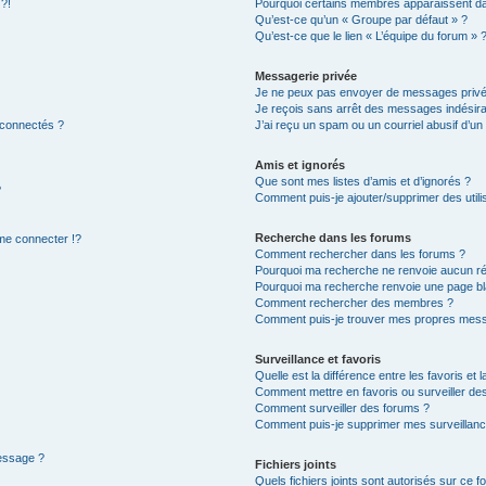
 ?!
Pourquoi certains membres apparaissent dan
Qu’est-ce qu’un « Groupe par défaut » ?
Qu’est-ce que le lien « L’équipe du forum » 
Messagerie privée
Je ne peux pas envoyer de messages privé
Je reçois sans arrêt des messages indésira
 connectés ?
J’ai reçu un spam ou un courriel abusif d’u
Amis et ignorés
Que sont mes listes d’amis et d’ignorés ?
?
Comment puis-je ajouter/supprimer des utilis
Recherche dans les forums
e connecter !?
Comment rechercher dans les forums ?
Pourquoi ma recherche ne renvoie aucun ré
Pourquoi ma recherche renvoie une page bl
Comment rechercher des membres ?
Comment puis-je trouver mes propres mess
Surveillance et favoris
Quelle est la différence entre les favoris et l
Comment mettre en favoris ou surveiller des
Comment surveiller des forums ?
Comment puis-je supprimer mes surveillanc
message ?
Fichiers joints
Quels fichiers joints sont autorisés sur ce f