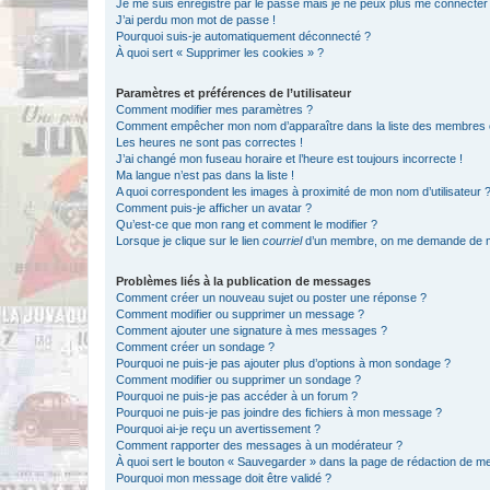
Je me suis enregistré par le passé mais je ne peux plus me connecter
J’ai perdu mon mot de passe !
Pourquoi suis-je automatiquement déconnecté ?
À quoi sert « Supprimer les cookies » ?
Paramètres et préférences de l’utilisateur
Comment modifier mes paramètres ?
Comment empêcher mon nom d’apparaître dans la liste des membres
Les heures ne sont pas correctes !
J’ai changé mon fuseau horaire et l’heure est toujours incorrecte !
Ma langue n’est pas dans la liste !
A quoi correspondent les images à proximité de mon nom d’utilisateur 
Comment puis-je afficher un avatar ?
Qu’est-ce que mon rang et comment le modifier ?
Lorsque je clique sur le lien
courriel
d’un membre, on me demande de m
Problèmes liés à la publication de messages
Comment créer un nouveau sujet ou poster une réponse ?
Comment modifier ou supprimer un message ?
Comment ajouter une signature à mes messages ?
Comment créer un sondage ?
Pourquoi ne puis-je pas ajouter plus d’options à mon sondage ?
Comment modifier ou supprimer un sondage ?
Pourquoi ne puis-je pas accéder à un forum ?
Pourquoi ne puis-je pas joindre des fichiers à mon message ?
Pourquoi ai-je reçu un avertissement ?
Comment rapporter des messages à un modérateur ?
À quoi sert le bouton « Sauvegarder » dans la page de rédaction de 
Pourquoi mon message doit être validé ?