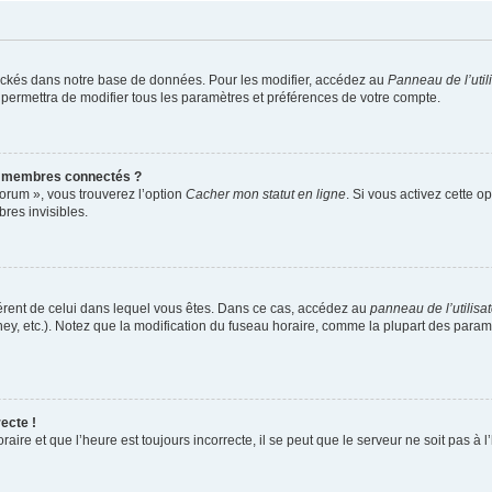
ockés dans notre base de données. Pour les modifier, accédez au
Panneau de l’util
 permettra de modifier tous les paramètres et préférences de votre compte.
s membres connectés ?
forum », vous trouverez l’option
Cacher mon statut en ligne
. Si vous activez cette o
es invisibles.
ifférent de celui dans lequel vous êtes. Dans ce cas, accédez au
panneau de l’utilisa
ney, etc.). Notez que la modification du fuseau horaire, comme la plupart des para
ecte !
aire et que l’heure est toujours incorrecte, il se peut que le serveur ne soit pas à