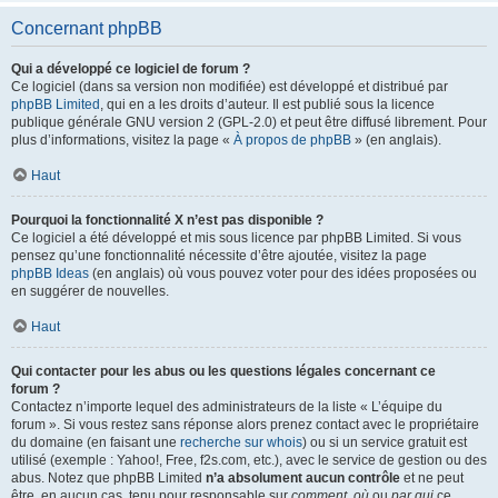
Concernant phpBB
Qui a développé ce logiciel de forum ?
Ce logiciel (dans sa version non modifiée) est développé et distribué par
phpBB Limited
, qui en a les droits d’auteur. Il est publié sous la licence
publique générale GNU version 2 (GPL-2.0) et peut être diffusé librement. Pour
plus d’informations, visitez la page «
À propos de phpBB
» (en anglais).
Haut
Pourquoi la fonctionnalité X n’est pas disponible ?
Ce logiciel a été développé et mis sous licence par phpBB Limited. Si vous
pensez qu’une fonctionnalité nécessite d’être ajoutée, visitez la page
phpBB Ideas
(en anglais) où vous pouvez voter pour des idées proposées ou
en suggérer de nouvelles.
Haut
Qui contacter pour les abus ou les questions légales concernant ce
forum ?
Contactez n’importe lequel des administrateurs de la liste « L’équipe du
forum ». Si vous restez sans réponse alors prenez contact avec le propriétaire
du domaine (en faisant une
recherche sur whois
) ou si un service gratuit est
utilisé (exemple : Yahoo!, Free, f2s.com, etc.), avec le service de gestion ou des
abus. Notez que phpBB Limited
n’a absolument aucun contrôle
et ne peut
être, en aucun cas, tenu pour responsable sur
comment
,
où
ou
par qui
ce