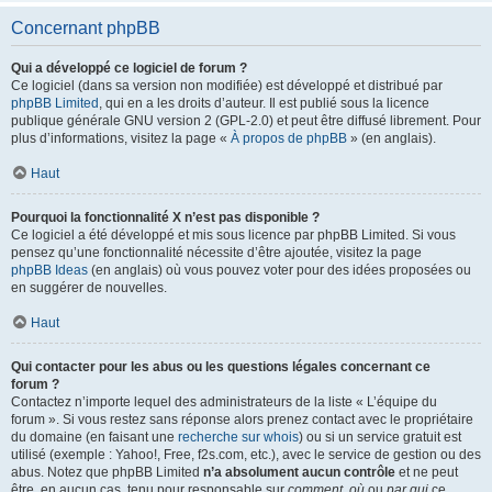
Concernant phpBB
Qui a développé ce logiciel de forum ?
Ce logiciel (dans sa version non modifiée) est développé et distribué par
phpBB Limited
, qui en a les droits d’auteur. Il est publié sous la licence
publique générale GNU version 2 (GPL-2.0) et peut être diffusé librement. Pour
plus d’informations, visitez la page «
À propos de phpBB
» (en anglais).
Haut
Pourquoi la fonctionnalité X n’est pas disponible ?
Ce logiciel a été développé et mis sous licence par phpBB Limited. Si vous
pensez qu’une fonctionnalité nécessite d’être ajoutée, visitez la page
phpBB Ideas
(en anglais) où vous pouvez voter pour des idées proposées ou
en suggérer de nouvelles.
Haut
Qui contacter pour les abus ou les questions légales concernant ce
forum ?
Contactez n’importe lequel des administrateurs de la liste « L’équipe du
forum ». Si vous restez sans réponse alors prenez contact avec le propriétaire
du domaine (en faisant une
recherche sur whois
) ou si un service gratuit est
utilisé (exemple : Yahoo!, Free, f2s.com, etc.), avec le service de gestion ou des
abus. Notez que phpBB Limited
n’a absolument aucun contrôle
et ne peut
être, en aucun cas, tenu pour responsable sur
comment
,
où
ou
par qui
ce