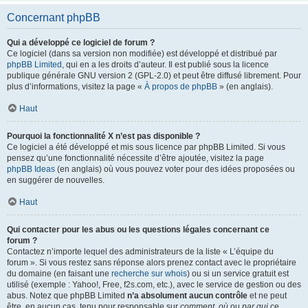
Concernant phpBB
Qui a développé ce logiciel de forum ?
Ce logiciel (dans sa version non modifiée) est développé et distribué par
phpBB Limited
, qui en a les droits d’auteur. Il est publié sous la licence
publique générale GNU version 2 (GPL-2.0) et peut être diffusé librement. Pour
plus d’informations, visitez la page «
À propos de phpBB
» (en anglais).
Haut
Pourquoi la fonctionnalité X n’est pas disponible ?
Ce logiciel a été développé et mis sous licence par phpBB Limited. Si vous
pensez qu’une fonctionnalité nécessite d’être ajoutée, visitez la page
phpBB Ideas
(en anglais) où vous pouvez voter pour des idées proposées ou
en suggérer de nouvelles.
Haut
Qui contacter pour les abus ou les questions légales concernant ce
forum ?
Contactez n’importe lequel des administrateurs de la liste « L’équipe du
forum ». Si vous restez sans réponse alors prenez contact avec le propriétaire
du domaine (en faisant une
recherche sur whois
) ou si un service gratuit est
utilisé (exemple : Yahoo!, Free, f2s.com, etc.), avec le service de gestion ou des
abus. Notez que phpBB Limited
n’a absolument aucun contrôle
et ne peut
être, en aucun cas, tenu pour responsable sur
comment
,
où
ou
par qui
ce