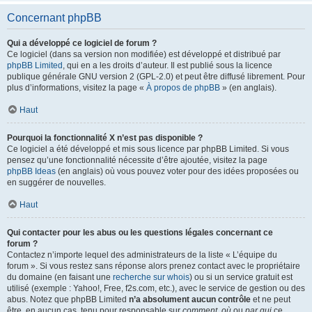
Concernant phpBB
Qui a développé ce logiciel de forum ?
Ce logiciel (dans sa version non modifiée) est développé et distribué par
phpBB Limited
, qui en a les droits d’auteur. Il est publié sous la licence
publique générale GNU version 2 (GPL-2.0) et peut être diffusé librement. Pour
plus d’informations, visitez la page «
À propos de phpBB
» (en anglais).
Haut
Pourquoi la fonctionnalité X n’est pas disponible ?
Ce logiciel a été développé et mis sous licence par phpBB Limited. Si vous
pensez qu’une fonctionnalité nécessite d’être ajoutée, visitez la page
phpBB Ideas
(en anglais) où vous pouvez voter pour des idées proposées ou
en suggérer de nouvelles.
Haut
Qui contacter pour les abus ou les questions légales concernant ce
forum ?
Contactez n’importe lequel des administrateurs de la liste « L’équipe du
forum ». Si vous restez sans réponse alors prenez contact avec le propriétaire
du domaine (en faisant une
recherche sur whois
) ou si un service gratuit est
utilisé (exemple : Yahoo!, Free, f2s.com, etc.), avec le service de gestion ou des
abus. Notez que phpBB Limited
n’a absolument aucun contrôle
et ne peut
être, en aucun cas, tenu pour responsable sur
comment
,
où
ou
par qui
ce