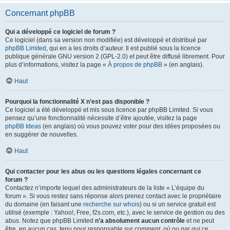
Concernant phpBB
Qui a développé ce logiciel de forum ?
Ce logiciel (dans sa version non modifiée) est développé et distribué par
phpBB Limited
, qui en a les droits d’auteur. Il est publié sous la licence
publique générale GNU version 2 (GPL-2.0) et peut être diffusé librement. Pour
plus d’informations, visitez la page «
À propos de phpBB
» (en anglais).
Haut
Pourquoi la fonctionnalité X n’est pas disponible ?
Ce logiciel a été développé et mis sous licence par phpBB Limited. Si vous
pensez qu’une fonctionnalité nécessite d’être ajoutée, visitez la page
phpBB Ideas
(en anglais) où vous pouvez voter pour des idées proposées ou
en suggérer de nouvelles.
Haut
Qui contacter pour les abus ou les questions légales concernant ce
forum ?
Contactez n’importe lequel des administrateurs de la liste « L’équipe du
forum ». Si vous restez sans réponse alors prenez contact avec le propriétaire
du domaine (en faisant une
recherche sur whois
) ou si un service gratuit est
utilisé (exemple : Yahoo!, Free, f2s.com, etc.), avec le service de gestion ou des
abus. Notez que phpBB Limited
n’a absolument aucun contrôle
et ne peut
être, en aucun cas, tenu pour responsable sur
comment
,
où
ou
par qui
ce