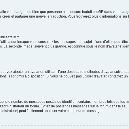
installé votre langue ou bien que personne n’ait encore traduit phpBB dans votre l
s à créer et partager une nouvelle traduction. Vous trouverez plus d’informations sur l
tilisateur ?
utilisateur lorsque vous consultez les messages d’un sujet. L’une d’elles peut êtr
rum. La seconde image, souvent plus grande, est connue sous le nom d’avatar et 
s pouvez ajouter un avatar en utilisant l’une des quatre méthodes d’avatar suivantes 
ont ils sont mis à disposition. Si vous ne pouvez pas utiliser d’avatar, contactez un
iquent le nombre de messages postés ou identifient certains membres tels que les 
ar l’administrateur du forum. Évitez de poster des messages sur le forum dans le seu
ministrateur) peut facilement abaisser votre compteur de messages.