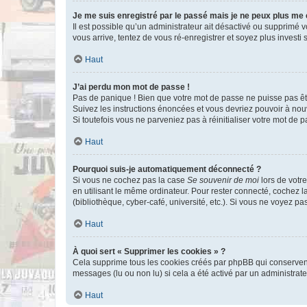
Je me suis enregistré par le passé mais je ne peux plus me
Il est possible qu’un administrateur ait désactivé ou supprimé 
vous arrive, tentez de vous ré-enregistrer et soyez plus investi s
Haut
J’ai perdu mon mot de passe !
Pas de panique ! Bien que votre mot de passe ne puisse pas être
Suivez les instructions énoncées et vous devriez pouvoir à no
Si toutefois vous ne parveniez pas à réinitialiser votre mot de 
Haut
Pourquoi suis-je automatiquement déconnecté ?
Si vous ne cochez pas la case
Se souvenir de moi
lors de votr
en utilisant le même ordinateur. Pour rester connecté, cochez 
(bibliothèque, cyber-café, université, etc.). Si vous ne voyez pa
Haut
À quoi sert « Supprimer les cookies » ?
Cela supprime tous les cookies créés par phpBB qui conservent v
messages (lu ou non lu) si cela a été activé par un administra
Haut