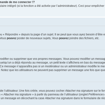
mande de me connecter !?
re intégré (si la fonction a été activée par l’administrateur). Ceci pour empêcher l’u
 « Répondre » depuis la page d’un sujet. Il se peut que vous ayez besoin d’être e
: Vous
pouvez
poster de nouveaux sujets, Vous
pouvez
joindre des fichiers, etc.
modifier ou supprimer que vos propres messages. Vous pouvez modifier un message
lqu’un a déjà répondu au message, un petit texte s’affichera en bas du message ind
n. Ce message n’apparaîtra pas si un modérateur ou un administrateur modifie le mes
ive. Notez que les utilisateurs ne peuvent pas supprimer un message une fois que qu
e l’utilisateur. Une fois créée, vous pouvez cocher
Attacher ma signature
sur le fo
 « Attacher ma signature » à partir du panneau de l’utilisateur (onglet
Préférences 
 à un message en décochant la case
Attacher ma signature
dans le formulaire de ré