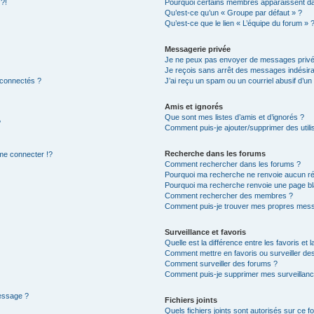
 ?!
Pourquoi certains membres apparaissent dan
Qu’est-ce qu’un « Groupe par défaut » ?
Qu’est-ce que le lien « L’équipe du forum » 
Messagerie privée
Je ne peux pas envoyer de messages privé
Je reçois sans arrêt des messages indésira
 connectés ?
J’ai reçu un spam ou un courriel abusif d’u
Amis et ignorés
Que sont mes listes d’amis et d’ignorés ?
?
Comment puis-je ajouter/supprimer des utilis
Recherche dans les forums
e connecter !?
Comment rechercher dans les forums ?
Pourquoi ma recherche ne renvoie aucun ré
Pourquoi ma recherche renvoie une page bl
Comment rechercher des membres ?
Comment puis-je trouver mes propres mess
Surveillance et favoris
Quelle est la différence entre les favoris et l
Comment mettre en favoris ou surveiller des
Comment surveiller des forums ?
Comment puis-je supprimer mes surveillanc
message ?
Fichiers joints
Quels fichiers joints sont autorisés sur ce f