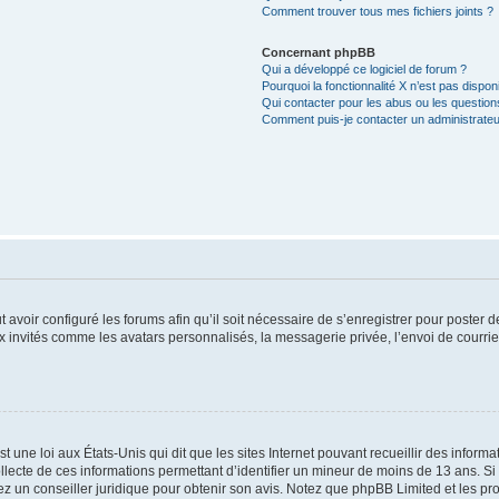
Comment trouver tous mes fichiers joints ?
Concernant phpBB
Qui a développé ce logiciel de forum ?
Pourquoi la fonctionnalité X n’est pas dispon
Qui contacter pour les abus ou les questio
Comment puis-je contacter un administrateu
t avoir configuré les forums afin qu’il soit nécessaire de s’enregistrer pour poster
x invités comme les avatars personnalisés, la messagerie privée, l’envoi de courri
t une loi aux États-Unis qui dit que les sites Internet pouvant recueillir des infor
ollecte de ces informations permettant d’identifier un mineur de moins de 13 ans. S
tez un conseiller juridique pour obtenir son avis. Notez que phpBB Limited et les pr