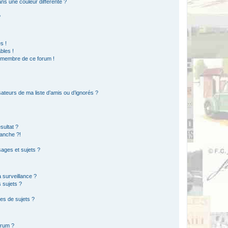
s une couleur différente ?
?
s !
bles !
n membre de ce forum !
ateurs de ma liste d’amis ou d’ignorés ?
sultat ?
anche ?!
ages et sujets ?
a surveillance ?
 sujets ?
es de sujets ?
orum ?