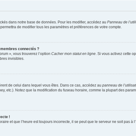
ockés dans notre base de données. Pour les modifier, accédez au
Panneau de l’util
 permettra de modifier tous les paramètres et préférences de votre compte.
s membres connectés ?
forum », vous trouverez l’option
Cacher mon statut en ligne
. Si vous activez cette o
es invisibles.
ifférent de celui dans lequel vous êtes. Dans ce cas, accédez au
panneau de l’utilisa
ney, etc.). Notez que la modification du fuseau horaire, comme la plupart des para
ecte !
aire et que l’heure est toujours incorrecte, il se peut que le serveur ne soit pas à