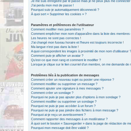
Je me suis enregistré par le passé mais je ne peux plus me connecter
J’ai perdu mon mot de passe !
Pourquoi suis-je automatiquement déconnecté ?
À quoi sert « Supprimer les cookies » ?
Paramètres et préférences de l’utilisateur
Comment modifier mes paramètres ?
Comment empêcher mon nom d’apparaître dans la liste des membres
Les heures ne sont pas correctes !
J’ai changé mon fuseau horaire et l’heure est toujours incorrecte !
Ma langue n’est pas dans la liste !
A quoi correspondent les images à proximité de mon nom d’utilisateur 
Comment puis-je afficher un avatar ?
Qu’est-ce que mon rang et comment le modifier ?
Lorsque je clique sur le lien
courriel
d’un membre, on me demande de m
Problèmes liés à la publication de messages
Comment créer un nouveau sujet ou poster une réponse ?
Comment modifier ou supprimer un message ?
Comment ajouter une signature à mes messages ?
Comment créer un sondage ?
Pourquoi ne puis-je pas ajouter plus d’options à mon sondage ?
Comment modifier ou supprimer un sondage ?
Pourquoi ne puis-je pas accéder à un forum ?
Pourquoi ne puis-je pas joindre des fichiers à mon message ?
Pourquoi ai-je reçu un avertissement ?
Comment rapporter des messages à un modérateur ?
À quoi sert le bouton « Sauvegarder » dans la page de rédaction de 
Pourquoi mon message doit être validé ?