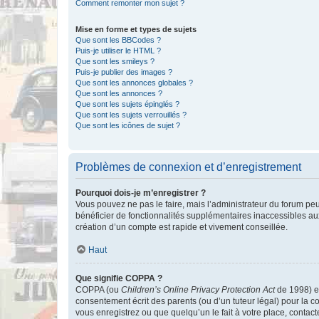
Comment remonter mon sujet ?
Mise en forme et types de sujets
Que sont les BBCodes ?
Puis-je utiliser le HTML ?
Que sont les smileys ?
Puis-je publier des images ?
Que sont les annonces globales ?
Que sont les annonces ?
Que sont les sujets épinglés ?
Que sont les sujets verrouillés ?
Que sont les icônes de sujet ?
Problèmes de connexion et d’enregistrement
Pourquoi dois-je m’enregistrer ?
Vous pouvez ne pas le faire, mais l’administrateur du forum peu
bénéficier de fonctionnalités supplémentaires inaccessibles au
création d’un compte est rapide et vivement conseillée.
Haut
Que signifie COPPA ?
COPPA (ou
Children’s Online Privacy Protection Act
de 1998) es
consentement écrit des parents (ou d’un tuteur légal) pour la c
vous enregistrez ou que quelqu’un le fait à votre place, contac