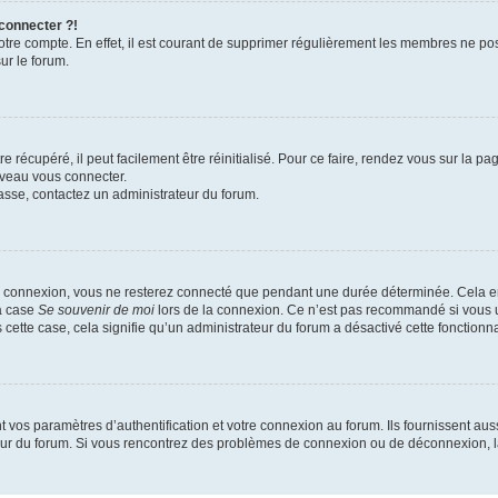
 connecter ?!
votre compte. En effet, il est courant de supprimer régulièrement les membres ne pos
ur le forum.
 récupéré, il peut facilement être réinitialisé. Pour ce faire, rendez vous sur la p
uveau vous connecter.
passe, contactez un administrateur du forum.
e connexion, vous ne resterez connecté que pendant une durée déterminée. Cela em
la case
Se souvenir de moi
lors de la connexion. Ce n’est pas recommandé si vous u
s cette case, cela signifie qu’un administrateur du forum a désactivé cette fonctionna
os paramètres d’authentification et votre connexion au forum. Ils fournissent aussi
teur du forum. Si vous rencontrez des problèmes de connexion ou de déconnexion, l