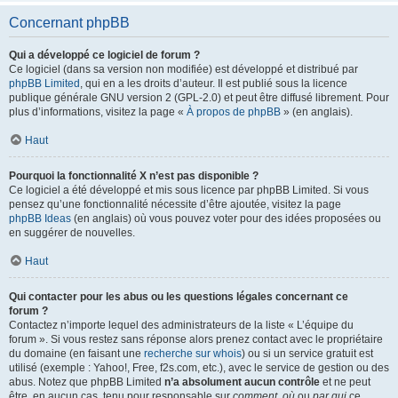
Concernant phpBB
Qui a développé ce logiciel de forum ?
Ce logiciel (dans sa version non modifiée) est développé et distribué par
phpBB Limited
, qui en a les droits d’auteur. Il est publié sous la licence
publique générale GNU version 2 (GPL-2.0) et peut être diffusé librement. Pour
plus d’informations, visitez la page «
À propos de phpBB
» (en anglais).
Haut
Pourquoi la fonctionnalité X n’est pas disponible ?
Ce logiciel a été développé et mis sous licence par phpBB Limited. Si vous
pensez qu’une fonctionnalité nécessite d’être ajoutée, visitez la page
phpBB Ideas
(en anglais) où vous pouvez voter pour des idées proposées ou
en suggérer de nouvelles.
Haut
Qui contacter pour les abus ou les questions légales concernant ce
forum ?
Contactez n’importe lequel des administrateurs de la liste « L’équipe du
forum ». Si vous restez sans réponse alors prenez contact avec le propriétaire
du domaine (en faisant une
recherche sur whois
) ou si un service gratuit est
utilisé (exemple : Yahoo!, Free, f2s.com, etc.), avec le service de gestion ou des
abus. Notez que phpBB Limited
n’a absolument aucun contrôle
et ne peut
être, en aucun cas, tenu pour responsable sur
comment
,
où
ou
par qui
ce