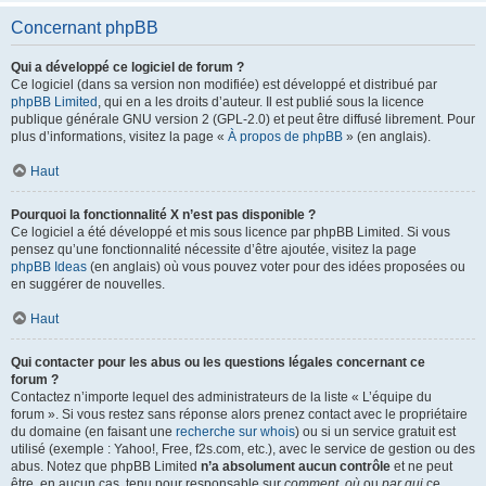
Concernant phpBB
Qui a développé ce logiciel de forum ?
Ce logiciel (dans sa version non modifiée) est développé et distribué par
phpBB Limited
, qui en a les droits d’auteur. Il est publié sous la licence
publique générale GNU version 2 (GPL-2.0) et peut être diffusé librement. Pour
plus d’informations, visitez la page «
À propos de phpBB
» (en anglais).
Haut
Pourquoi la fonctionnalité X n’est pas disponible ?
Ce logiciel a été développé et mis sous licence par phpBB Limited. Si vous
pensez qu’une fonctionnalité nécessite d’être ajoutée, visitez la page
phpBB Ideas
(en anglais) où vous pouvez voter pour des idées proposées ou
en suggérer de nouvelles.
Haut
Qui contacter pour les abus ou les questions légales concernant ce
forum ?
Contactez n’importe lequel des administrateurs de la liste « L’équipe du
forum ». Si vous restez sans réponse alors prenez contact avec le propriétaire
du domaine (en faisant une
recherche sur whois
) ou si un service gratuit est
utilisé (exemple : Yahoo!, Free, f2s.com, etc.), avec le service de gestion ou des
abus. Notez que phpBB Limited
n’a absolument aucun contrôle
et ne peut
être, en aucun cas, tenu pour responsable sur
comment
,
où
ou
par qui
ce