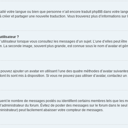
installé votre langue ou bien que personne n’ait encore traduit phpBB dans votre l
s à créer et partager une nouvelle traduction. Vous trouverez plus d’informations sur l
tilisateur ?
utilisateur lorsque vous consultez les messages d’un sujet. L’une d’elles peut êtr
rum. La seconde image, souvent plus grande, est connue sous le nom d’avatar et 
s pouvez ajouter un avatar en utilisant l’une des quatre méthodes d’avatar suivantes 
ont ils sont mis à disposition. Si vous ne pouvez pas utiliser d’avatar, contactez un
iquent le nombre de messages postés ou identifient certains membres tels que les 
ar l’administrateur du forum. Évitez de poster des messages sur le forum dans le seu
ministrateur) peut facilement abaisser votre compteur de messages.