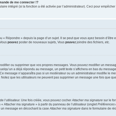
mande de me connecter !?
re intégré (si la fonction a été activée par l’administrateur). Ceci pour empêcher l’u
 « Répondre » depuis la page d’un sujet. Il se peut que vous ayez besoin d’être e
: Vous
pouvez
poster de nouveaux sujets, Vous
pouvez
joindre des fichiers, etc.
modifier ou supprimer que vos propres messages. Vous pouvez modifier un message
lqu’un a déjà répondu au message, un petit texte s’affichera en bas du message ind
n. Ce message n’apparaîtra pas si un modérateur ou un administrateur modifie le mes
ive. Notez que les utilisateurs ne peuvent pas supprimer un message une fois que qu
e l’utilisateur. Une fois créée, vous pouvez cocher
Attacher ma signature
sur le fo
 « Attacher ma signature » à partir du panneau de l’utilisateur (onglet
Préférences 
 à un message en décochant la case
Attacher ma signature
dans le formulaire de ré