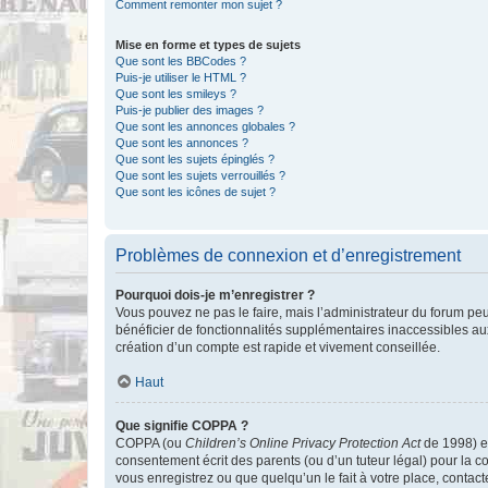
Comment remonter mon sujet ?
Mise en forme et types de sujets
Que sont les BBCodes ?
Puis-je utiliser le HTML ?
Que sont les smileys ?
Puis-je publier des images ?
Que sont les annonces globales ?
Que sont les annonces ?
Que sont les sujets épinglés ?
Que sont les sujets verrouillés ?
Que sont les icônes de sujet ?
Problèmes de connexion et d’enregistrement
Pourquoi dois-je m’enregistrer ?
Vous pouvez ne pas le faire, mais l’administrateur du forum peu
bénéficier de fonctionnalités supplémentaires inaccessibles au
création d’un compte est rapide et vivement conseillée.
Haut
Que signifie COPPA ?
COPPA (ou
Children’s Online Privacy Protection Act
de 1998) es
consentement écrit des parents (ou d’un tuteur légal) pour la c
vous enregistrez ou que quelqu’un le fait à votre place, contac