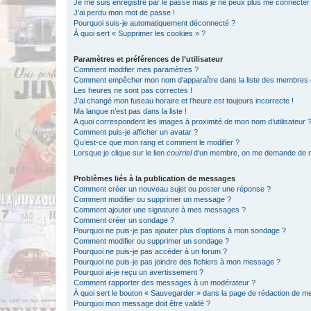
Je me suis enregistré par le passé mais je ne peux plus me connecter
J’ai perdu mon mot de passe !
Pourquoi suis-je automatiquement déconnecté ?
À quoi sert « Supprimer les cookies » ?
Paramètres et préférences de l’utilisateur
Comment modifier mes paramètres ?
Comment empêcher mon nom d’apparaître dans la liste des membres
Les heures ne sont pas correctes !
J’ai changé mon fuseau horaire et l’heure est toujours incorrecte !
Ma langue n’est pas dans la liste !
A quoi correspondent les images à proximité de mon nom d’utilisateur 
Comment puis-je afficher un avatar ?
Qu’est-ce que mon rang et comment le modifier ?
Lorsque je clique sur le lien
courriel
d’un membre, on me demande de m
Problèmes liés à la publication de messages
Comment créer un nouveau sujet ou poster une réponse ?
Comment modifier ou supprimer un message ?
Comment ajouter une signature à mes messages ?
Comment créer un sondage ?
Pourquoi ne puis-je pas ajouter plus d’options à mon sondage ?
Comment modifier ou supprimer un sondage ?
Pourquoi ne puis-je pas accéder à un forum ?
Pourquoi ne puis-je pas joindre des fichiers à mon message ?
Pourquoi ai-je reçu un avertissement ?
Comment rapporter des messages à un modérateur ?
À quoi sert le bouton « Sauvegarder » dans la page de rédaction de 
Pourquoi mon message doit être validé ?