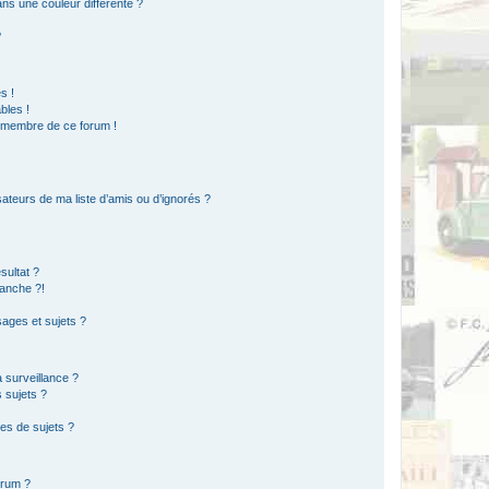
s une couleur différente ?
?
s !
bles !
n membre de ce forum !
ateurs de ma liste d’amis ou d’ignorés ?
sultat ?
anche ?!
ages et sujets ?
a surveillance ?
 sujets ?
es de sujets ?
orum ?