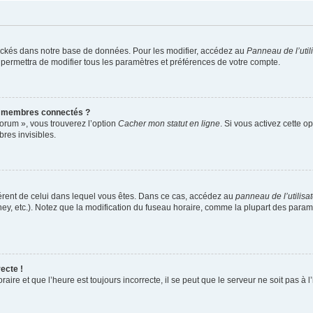
ockés dans notre base de données. Pour les modifier, accédez au
Panneau de l’util
 permettra de modifier tous les paramètres et préférences de votre compte.
s membres connectés ?
forum », vous trouverez l’option
Cacher mon statut en ligne
. Si vous activez cette o
es invisibles.
ifférent de celui dans lequel vous êtes. Dans ce cas, accédez au
panneau de l’utilisa
ney, etc.). Notez que la modification du fuseau horaire, comme la plupart des para
ecte !
aire et que l’heure est toujours incorrecte, il se peut que le serveur ne soit pas à