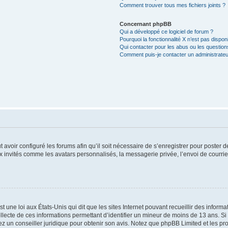
Comment trouver tous mes fichiers joints ?
Concernant phpBB
Qui a développé ce logiciel de forum ?
Pourquoi la fonctionnalité X n’est pas dispon
Qui contacter pour les abus ou les questio
Comment puis-je contacter un administrateu
t avoir configuré les forums afin qu’il soit nécessaire de s’enregistrer pour poster
x invités comme les avatars personnalisés, la messagerie privée, l’envoi de courri
t une loi aux États-Unis qui dit que les sites Internet pouvant recueillir des infor
ollecte de ces informations permettant d’identifier un mineur de moins de 13 ans. S
tez un conseiller juridique pour obtenir son avis. Notez que phpBB Limited et les pr