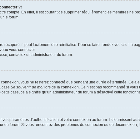
 connecter ?!
votre compte. En effet, il est courant de supprimer régulièrement les membres ne pos
ur le forum.
 récupéré, il peut facilement être réinitialisé. Pour ce faire, rendez vous sur la p
uveau vous connecter.
passe, contactez un administrateur du forum.
e connexion, vous ne resterez connecté que pendant une durée déterminée. Cela em
la case
Se souvenir de moi
lors de la connexion. Ce n’est pas recommandé si vous u
s cette case, cela signifie qu’un administrateur du forum a désactivé cette fonctionna
os paramètres d’authentification et votre connexion au forum. Ils fournissent aussi
teur du forum. Si vous rencontrez des problèmes de connexion ou de déconnexion, l