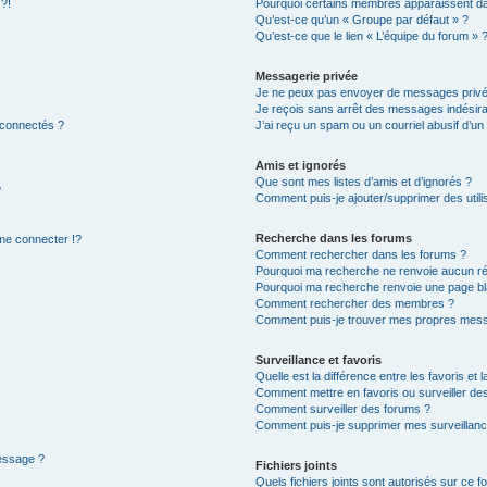
 ?!
Pourquoi certains membres apparaissent dan
Qu’est-ce qu’un « Groupe par défaut » ?
Qu’est-ce que le lien « L’équipe du forum » 
Messagerie privée
Je ne peux pas envoyer de messages privé
Je reçois sans arrêt des messages indésira
 connectés ?
J’ai reçu un spam ou un courriel abusif d’u
Amis et ignorés
Que sont mes listes d’amis et d’ignorés ?
?
Comment puis-je ajouter/supprimer des utilis
Recherche dans les forums
e connecter !?
Comment rechercher dans les forums ?
Pourquoi ma recherche ne renvoie aucun ré
Pourquoi ma recherche renvoie une page bl
Comment rechercher des membres ?
Comment puis-je trouver mes propres mess
Surveillance et favoris
Quelle est la différence entre les favoris et l
Comment mettre en favoris ou surveiller des
Comment surveiller des forums ?
Comment puis-je supprimer mes surveillanc
message ?
Fichiers joints
Quels fichiers joints sont autorisés sur ce f