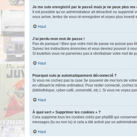
Je me suis enregistré par le passé mais je ne peux plus me
Il est possible qu’un administrateur ait désactivé ou supprimé 
vous arrive, tentez de vous ré-enregistrer et soyez plus investi s
Haut
J’ai perdu mon mot de passe !
Pas de panique ! Bien que votre mot de passe ne puisse pas être
Suivez les instructions énoncées et vous devriez pouvoir à no
Si toutefois vous ne parveniez pas à réinitialiser votre mot de 
Haut
Pourquoi suis-je automatiquement déconnecté ?
Si vous ne cochez pas la case
Se souvenir de moi
lors de votr
en utilisant le même ordinateur. Pour rester connecté, cochez 
(bibliothèque, cyber-café, université, etc.). Si vous ne voyez pa
Haut
À quoi sert « Supprimer les cookies » ?
Cela supprime tous les cookies créés par phpBB qui conservent v
messages (lu ou non lu) si cela a été activé par un administra
Haut