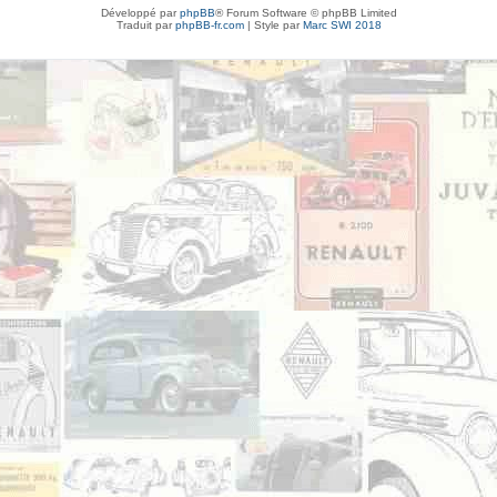
Développé par
phpBB
® Forum Software © phpBB Limited
Traduit par
phpBB-fr.com
| Style par
Marc SWI 2018