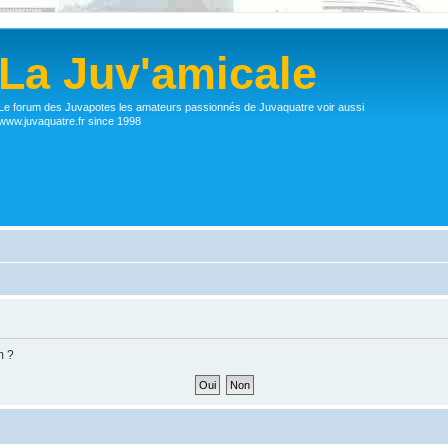
La Juv'amicale
Le forum des Juvapotes les amateurs passionnés de Juvaquatre voir aussi
www.juvaquatre.fr since 1998
m ?