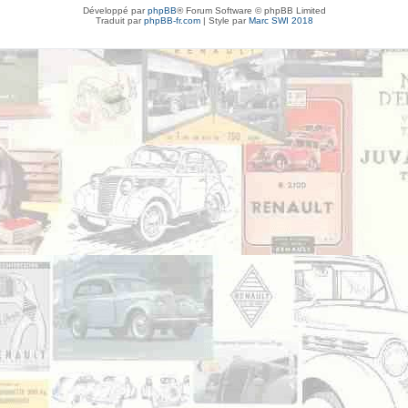
Développé par
phpBB
® Forum Software © phpBB Limited
Traduit par
phpBB-fr.com
| Style par
Marc SWI 2018