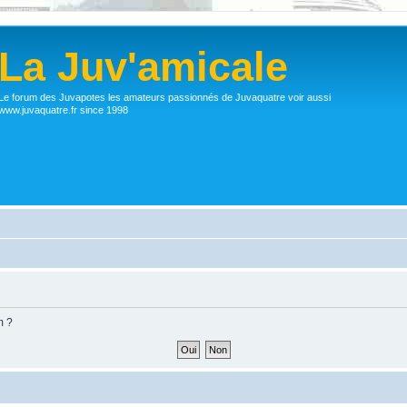
La Juv'amicale
Le forum des Juvapotes les amateurs passionnés de Juvaquatre voir aussi
www.juvaquatre.fr since 1998
m ?