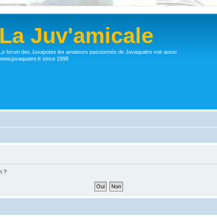
La Juv'amicale
Le forum des Juvapotes les amateurs passionnés de Juvaquatre voir aussi
www.juvaquatre.fr since 1998
m ?