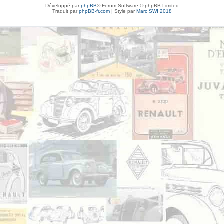
Développé par
phpBB
® Forum Software © phpBB Limited
Traduit par
phpBB-fr.com
| Style par
Marc SWI 2018