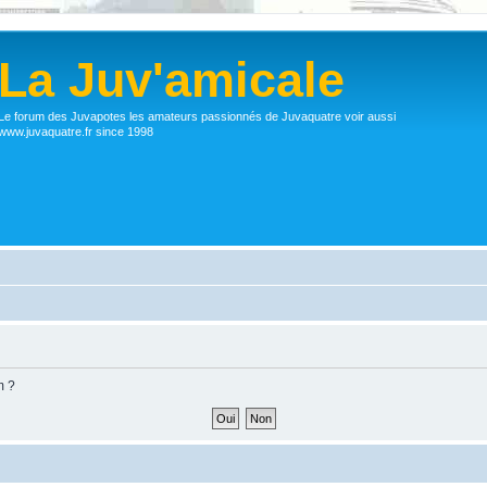
La Juv'amicale
Le forum des Juvapotes les amateurs passionnés de Juvaquatre voir aussi
www.juvaquatre.fr since 1998
m ?