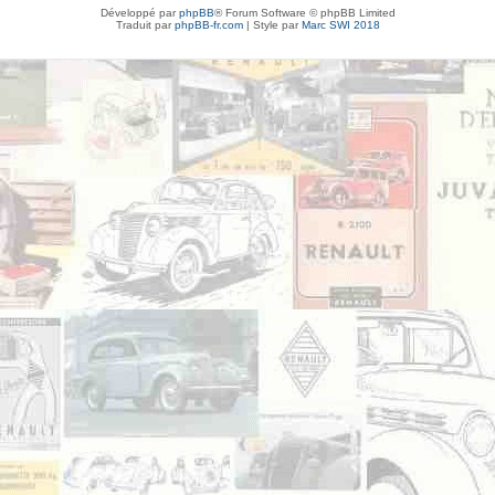
Développé par
phpBB
® Forum Software © phpBB Limited
Traduit par
phpBB-fr.com
| Style par
Marc SWI 2018