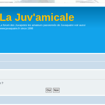
La Juv'amicale
Le forum des Juvapotes les amateurs passionnés de Juvaquatre voir aussi
www.juvaquatre.fr since 1998
m ?