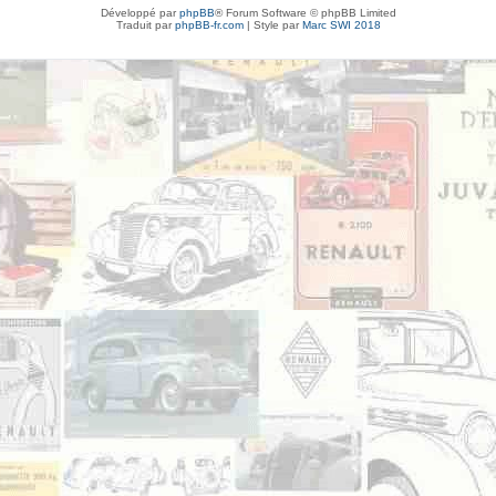
Développé par
phpBB
® Forum Software © phpBB Limited
Traduit par
phpBB-fr.com
| Style par
Marc SWI 2018