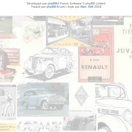
Développé par
phpBB
® Forum Software © phpBB Limited
Traduit par
phpBB-fr.com
| Style par
Marc SWI 2018