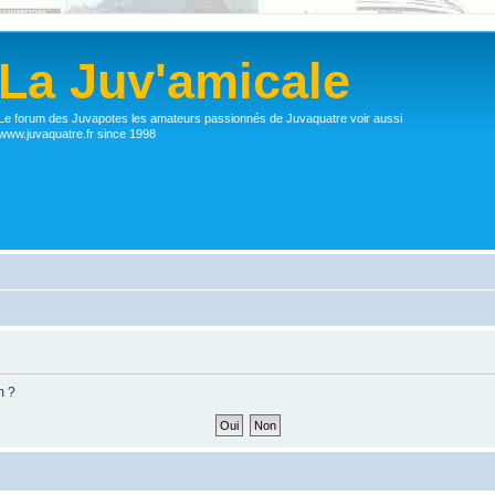
La Juv'amicale
Le forum des Juvapotes les amateurs passionnés de Juvaquatre voir aussi
www.juvaquatre.fr since 1998
m ?