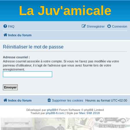
La Juv'amicale
FAQ
S’enregistrer
Connexion
Index du forum
Réinitialiser le mot de passse
Adresse courriel :
Adresse courriel associée à votre compte. Si vous ne l’avez pas modifiée via votre
panneau d’utilisateur, il s’agit de l’adresse que vous avez fournie lors de votre
enregistrement.
Index du forum
Supprimer les cookies
Heures au format
UTC+02:00
Développé par
phpBB
® Forum Software © phpBB Limited
Traduit par
phpBB-fr.com
| Style par
Marc SWI 2018