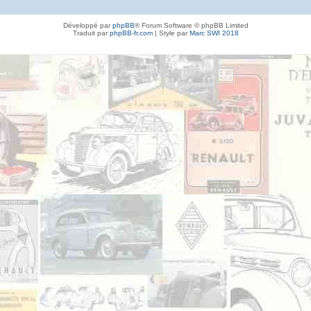
Développé par
phpBB
® Forum Software © phpBB Limited
Traduit par
phpBB-fr.com
| Style par
Marc SWI 2018