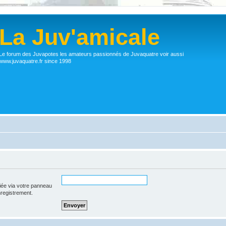
La Juv'amicale
Le forum des Juvapotes les amateurs passionnés de Juvaquatre voir aussi
www.juvaquatre.fr since 1998
iée via votre panneau
enregistrement.