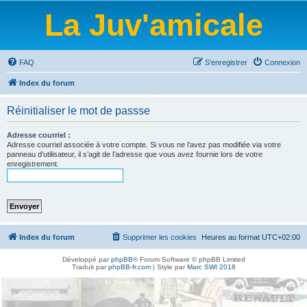
La Juv'amicale
FAQ
S’enregistrer
Connexion
Index du forum
Réinitialiser le mot de passse
Adresse courriel :
Adresse courriel associée à votre compte. Si vous ne l’avez pas modifiée via votre
panneau d’utilisateur, il s’agit de l’adresse que vous avez fournie lors de votre
enregistrement.
Index du forum
Supprimer les cookies
Heures au format
UTC+02:00
Développé par
phpBB
® Forum Software © phpBB Limited
Traduit par
phpBB-fr.com
| Style par
Marc SWI 2018