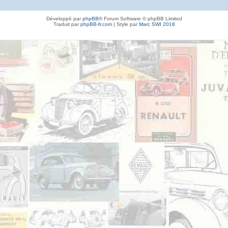
Développé par
phpBB
® Forum Software © phpBB Limited
Traduit par
phpBB-fr.com
| Style par
Marc SWI 2018