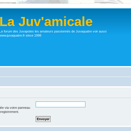
La Juv'amicale
Le forum des Juvapotes les amateurs passionnés de Juvaquatre voir aussi
www.juvaquatre.fr since 1998
iée via votre panneau
enregistrement.