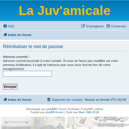
La Juv'amicale
FAQ
S’enregistrer
Connexion
Index du forum
Réinitialiser le mot de passse
Adresse courriel :
Adresse courriel associée à votre compte. Si vous ne l’avez pas modifiée via votre
panneau d’utilisateur, il s’agit de l’adresse que vous avez fournie lors de votre
enregistrement.
Index du forum
Supprimer les cookies
Heures au format
UTC+02:00
Développé par
phpBB
® Forum Software © phpBB Limited
Traduit par
phpBB-fr.com
| Style par
Marc SWI 2018