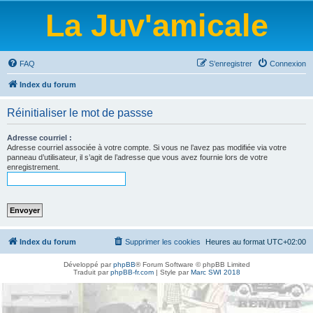
La Juv'amicale
FAQ
S’enregistrer
Connexion
Index du forum
Réinitialiser le mot de passse
Adresse courriel :
Adresse courriel associée à votre compte. Si vous ne l’avez pas modifiée via votre
panneau d’utilisateur, il s’agit de l’adresse que vous avez fournie lors de votre
enregistrement.
Index du forum
Supprimer les cookies
Heures au format
UTC+02:00
Développé par
phpBB
® Forum Software © phpBB Limited
Traduit par
phpBB-fr.com
| Style par
Marc SWI 2018