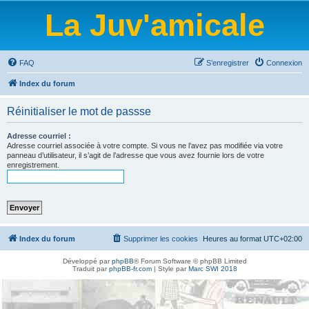
La Juv'amicale
FAQ
S’enregistrer
Connexion
Index du forum
Réinitialiser le mot de passse
Adresse courriel :
Adresse courriel associée à votre compte. Si vous ne l’avez pas modifiée via votre
panneau d’utilisateur, il s’agit de l’adresse que vous avez fournie lors de votre
enregistrement.
Index du forum
Supprimer les cookies
Heures au format
UTC+02:00
Développé par
phpBB
® Forum Software © phpBB Limited
Traduit par
phpBB-fr.com
| Style par
Marc SWI 2018